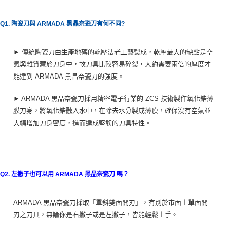
Q1. 陶瓷刀與 ARMADA 黑晶奈瓷刀有何不同?
► 傳統陶瓷刀由生產地磚的乾壓法老工藝製成，乾壓最大的缺點是空
氣與雜質藏於刀身中，故刀具比較容易碎裂，大約需要兩倍的厚度才
能達到 ARMADA 黑晶奈瓷刀的強度。
► ARMADA 黑晶奈瓷刀採用精密電子行業的 ZCS 技術製作氧化鋯薄
膜刀身，將氧化鋯融入水中，在除去水分製成薄膜，確保沒有空氣並
大幅增加刀身密度，進而達成堅韌的刀具特性。
Q2. 左撇子也可以用 ARMADA 黑晶奈瓷刀 嗎？
ARMADA 黑晶奈瓷刀採取「單斜雙面開刃」，有別於市面上單面開
刃之刀具，無論你是右撇子或是左撇子，皆能輕鬆上手。