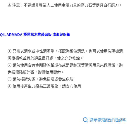
⚠️ 注意：不建議非專業人士使用金屬刀具的磨刀石等器具自行磨刀。
Q4. ARMADA 極黑松木抗菌砧板 清潔與保養
① 只需以清水或中性清潔劑，搭配海綿做清洗，也可以使用洗碗機清
潔後擦乾並置於通風良好處，使之充分乾燥。
② 請勿使用含有金剛砂的菜瓜布或是鋼絲球等清潔用具來做清潔，避
免損壞砧板外觀，影響使用壽命。
③ 請勿接近火源，避免損壞或發生危險
④ 使用後產生刀痕為正常現象，請安心使用
顯示電腦版詳細說明