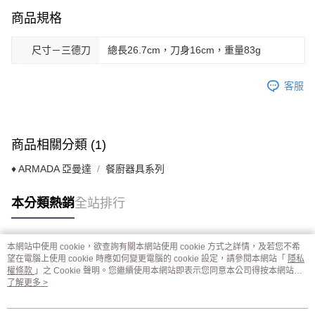
商品規格
尺寸－三德刀
總長26.7cm，刀身16cm，重量83g
客服
商品相關分類 (1)
♦ ARMADA 亞曼達
餐廚器具系列
本分類熱銷
全站排行
本網站中使用 cookie，欲查詢有關本網站使用 cookie 方式之詳情，及若您不希
熱門標籤
望在電腦上使用 cookie 時應如何變更電腦的 cookie 設定，請參閱本網站「
隱私
權條款
」之 Cookie 聲明。您繼續使用本網站即表示您同意本公司得按本網站使
用條款之 Cookie 聲明使用 cookie。
了解更多 >