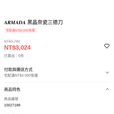
𝑨𝑹𝑴𝑨𝑫𝑨 黑晶奈瓷三德刀
宅配滿NT$4,000免運
NT$3,780
NT$3,024
已賣出：5件
付款與運送方式
宅配滿NT$4,000免運
付款方式
商品特色
信用卡一次付款
商品編號
信用卡分期付款
10027188
3 期 0 利率 每期
NT$1,008
21家銀行