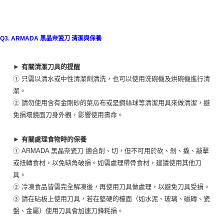
Q3. ARMADA 黑晶奈瓷刀 清潔與保養
► 有關清潔刀具的提醒
① 只需以清水或中性清潔劑清洗，也可以使用洗碗機及烘碗機進行清
潔。
② 請勿使用含有金剛砂的菜瓜布或是鋼絲球等清潔用具來做清潔，避
免損壞鏡面刀身外觀，影響使用壽命。
​
► 有關處理食物時的保養
① ARMADA 黑晶奈瓷刀 適合削、切，但不可用於砍、剁、撬、敲擊
或扭轉食材，以免缺角破損。如需處理帶骨食材，建議使用其他刀
具。
② 冷凍食品皆需完全解凍後，再使用刀具做處理，以避免刀具受損。
③ 請在砧板上使用刀具，若在堅硬的檯面（如水泥、玻璃、磁磚、瓷
盤、金屬）使用刀具會加速刀鋒耗損。