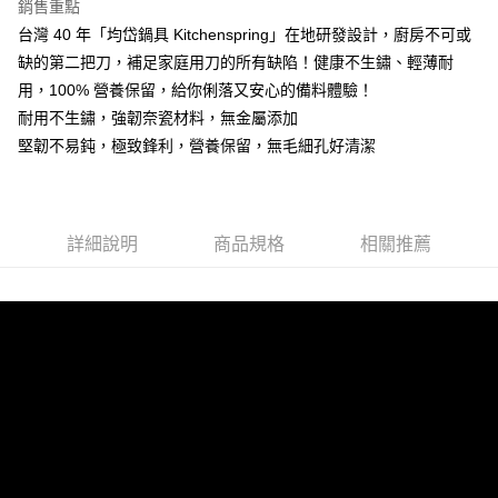
銷售重點
合作金庫商業銀行
第一商業銀行
LINE Pay
台灣 40 年「均岱鍋具 Kitchenspring」在地研發設計，廚房不可或
華南商業銀行
彰化商業銀行
缺的第二把刀，補足家庭用刀的所有缺陷！健康不生鏽、輕薄耐
Apple Pay
上海商業儲蓄銀行
台北富邦商業銀行
國泰世華商業銀行
兆豐國際商業銀行
用，100% 營養保留，給你俐落又安心的備料體驗！
街口支付
臺灣中小企業銀行
台中商業銀行
耐用不生鏽，強韌奈瓷材料，無金屬添加
匯豐（台灣）商業銀行
華泰商業銀行
堅韌不易鈍，極致鋒利，營養保留，無毛細孔好清潔
悠遊付
聯邦商業銀行
遠東國際商業銀行
元大商業銀行
永豐商業銀行
Google Pay
玉山商業銀行
星展（台灣）商業銀行
台新國際商業銀行
中國信託商業銀行
全盈+PAY
詳細說明
商品規格
相關推薦
台灣樂天信用卡公司
AFTEE先享後付
相關說明
【關於「AFTEE先享後付」】
ATM付款
AFTEE先享後付是「在收到商品之後才付款」的支付方式。 讓您購物簡單
便利好安心！
１．簡單：不需註冊會員、不需綁卡、不需儲值。
運送方式
２．便利：只要手機號碼，簡訊認證，即可結帳。
３．安心：先確認商品／服務後，再付款。
新竹貨運
每筆NT$150，滿NT$4,000(含以上)免運費
【「AFTEE先享後付」結帳流程】
１．於結帳方式選擇「AFTEE先享後付」後，將跳轉至「AFTEE先享後付」