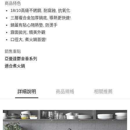
商品特色
合作金庫商業銀行
第一商業銀行
LINE Pay
18/10高級不銹鋼, 耐腐蝕, 抗氧化
華南商業銀行
彰化商業銀行
三層複合金加厚鍋底, 導熱更快速!
Apple Pay
上海商業儲蓄銀行
台北富邦商業銀行
國泰世華商業銀行
兆豐國際商業銀行
鍋蓋有貼心隔熱墊, 防燙手
街口支付
臺灣中小企業銀行
台中商業銀行
霧面拋光, 精美外觀
匯豐（台灣）商業銀行
華泰商業銀行
口徑大, 煮火鍋首選!
悠遊付
聯邦商業銀行
遠東國際商業銀行
元大商業銀行
永豐商業銀行
ATM付款
銷售重點
玉山商業銀行
星展（台灣）商業銀行
亞曼達鬱金香系列
台新國際商業銀行
中國信託商業銀行
運送方式
適合煮火鍋
台灣樂天信用卡公司
新竹貨運
每筆NT$150，滿NT$4,000(含以上)免運費
詳細說明
商品規格
相關推薦