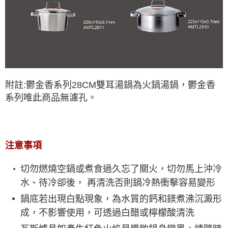
附註:鬱金香系列28CM雙耳湯鍋為火鍋湯鍋，鬱金香
系列唯此商品無濾孔。
注意事項
切勿燃燒空鍋或煮食過久忘了關火，切勿馬上沖冷
水、待冷卻後，
再清洗否則鍋冷熱衝擊容易變形
鍋底若出現白點現象，為水質的鈣和鎂煮沸沉澱形
成，不影響使用，可透過白醋或檸檬酸清洗