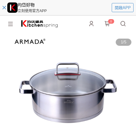
均岱好物
開啟APP
立刻使用官方APP
0
1
/
5