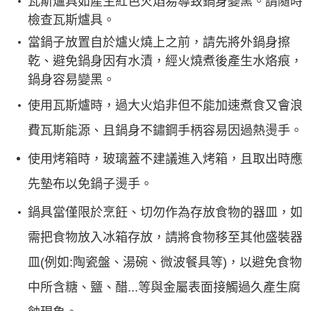
瓦斯爐具如產生紅色火焰易導致鍋身變黑。請隨時
檢查瓦斯爐具。
當鍋子放置自於爐火燒上之前，請先將外鍋身擦
乾、避免鍋身因有水漬，經火燒煮後產生水烙痕，
鍋身容易變黑。
使用瓦斯爐時，過大火焰非但不能加速煮食又會浪
費瓦斯能源、且鍋身不鏽鋼手柄容易因過熱燙手。
使用烤箱時，玻璃蓋不建議進入烤箱，且取出時應
先墊布以免鍋子燙手。
鍋具當僅限於烹飪、切勿作為存放食物的器皿，如
需把食物放入冰箱存放，請將食物移至其他盛裝器
皿
(
例如
:
陶瓷盤、湯碗、微波餐具等
)
，以避免食物
中所含糖、鹽、醋
...
等與金屬表面接觸過久產生腐