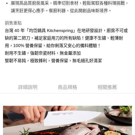
LINE Pay
展現高品質廚房風采，精準切割食材，輕鬆駕馭各種料理挑戰，
華南商業銀行
彰化商業銀行
讓烹飪更得心應手。餐廚利器，從此開創品味新境界。
Apple Pay
上海商業儲蓄銀行
台北富邦商業銀行
國泰世華商業銀行
兆豐國際商業銀行
街口支付
銷售重點
臺灣中小企業銀行
台中商業銀行
台灣 40 年「均岱鍋具 Kitchenspring」在地研發設計，廚房不可或
匯豐（台灣）商業銀行
華泰商業銀行
悠遊付
聯邦商業銀行
遠東國際商業銀行
缺的第二把刀，補足家庭用刀的所有缺陷！健康不生鏽、輕薄耐
元大商業銀行
永豐商業銀行
Google Pay
用，100% 營養保留，給你俐落又安心的備料體驗！
玉山商業銀行
星展（台灣）商業銀行
耐用不生鏽，強韌奈瓷材料，無金屬添加
台新國際商業銀行
中國信託商業銀行
全盈+PAY
堅韌不易鈍，極致鋒利，營養保留，無毛細孔好清潔
台灣樂天信用卡公司
AFTEE先享後付
相關說明
【關於「AFTEE先享後付」】
ATM付款
AFTEE先享後付是「在收到商品之後才付款」的支付方式。 讓您購物簡單
詳細說明
商品規格
相關推薦
便利好安心！
１．簡單：不需註冊會員、不需綁卡、不需儲值。
運送方式
２．便利：只要手機號碼，簡訊認證，即可結帳。
３．安心：先確認商品／服務後，再付款。
新竹貨運
每筆NT$150，滿NT$4,000(含以上)免運費
【「AFTEE先享後付」結帳流程】
１．於結帳方式選擇「AFTEE先享後付」後，將跳轉至「AFTEE先享後付」
結帳頁面，進行簡訊認證並確認金額後，即可完成結帳。