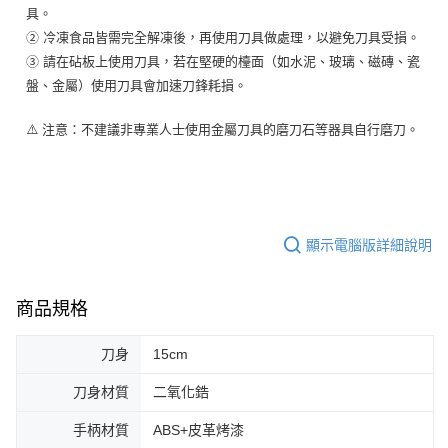
具。
② 冷凍食品皆需完全解凍後，再使用刀具做處理，以避免刀具受損。
③ 請在砧板上使用刀具，若在堅硬的檯面（如水泥、玻璃、磁磚、瓷
盤、金屬）使用刀具會加速刀鋒耗損。
⚠️ 注意：不建議非專業人士使用金屬刀具的磨刀石等器具自行磨刀。
顯示電腦版詳細說明
商品規格
刀身
15cm
刀身材質
二氧化鋯
手柄材質
ABS+皮革烤漆