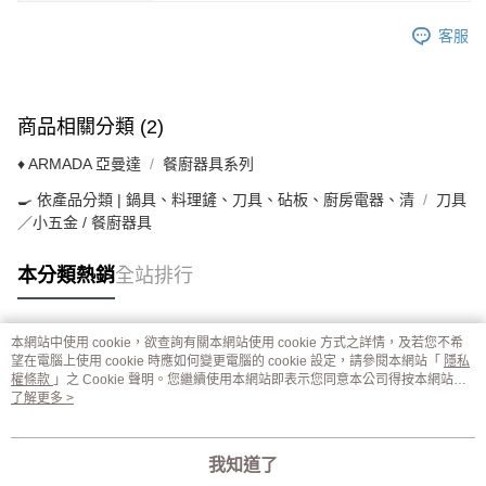
客服
商品相關分類 (2)
♦ ARMADA 亞曼達
餐廚器具系列
🍳 依產品分類 | 鍋具、料理鏟、刀具、砧板、廚房電器、清
刀具
／小五金 / 餐廚器具
本分類熱銷
全站排行
本網站中使用 cookie，欲查詢有關本網站使用 cookie 方式之詳情，及若您不希
熱門標籤
望在電腦上使用 cookie 時應如何變更電腦的 cookie 設定，請參閱本網站「
隱私
權條款
」之 Cookie 聲明。您繼續使用本網站即表示您同意本公司得按本網站使
用條款之 Cookie 聲明使用 cookie。
了解更多 >
我知道了