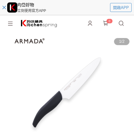
均岱好物
開啟APP
立刻使用官方APP
0
1
/
2