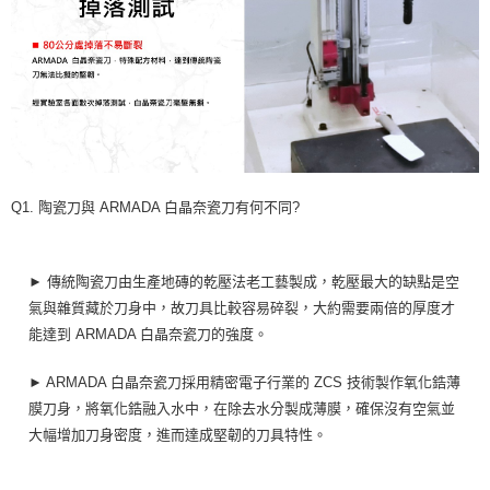
Q1. 陶瓷刀與 ARMADA 白晶奈瓷刀有何不同?
► 傳統陶瓷刀由生產地磚的乾壓法老工藝製成，乾壓最大的缺點是空
氣與雜質藏於刀身中，故刀具比較容易碎裂，大約需要兩倍的厚度才
能達到 ARMADA 白晶奈瓷刀的強度。
► ARMADA 白晶奈瓷刀採用精密電子行業的 ZCS 技術製作氧化鋯薄
膜刀身，將氧化鋯融入水中，在除去水分製成薄膜，確保沒有空氣並
大幅增加刀身密度，進而達成堅韌的刀具特性。