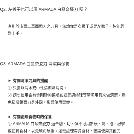
Q2. 左撇子也可以用 ARMADA 白晶奈瓷刀 嗎？
有別於市面上單面開刃之刀具，無論你是右撇子或是左撇子，皆能輕
鬆上手。
Q3. ARMADA 白晶奈瓷刀 清潔與保養
► 有關清潔刀具的提醒
① 只需以清水或中性清潔劑清洗。
② 請勿使用含有金剛砂的菜瓜布或是鋼絲球等清潔用具來做清潔，避
免損壞鏡面刀身外觀，影響使用壽命。
​
► 有關處理食物時的保養
① ARMADA 白晶奈瓷刀 適合削、切，但不可用於砍、剁、撬、敲擊
或扭轉食材，以免缺角破損。如需處理帶骨食材，建議使用其他刀