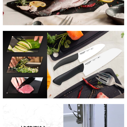
２．訂單成立數日內，您將收到繳費通知簡訊。
３．收到繳費通知簡訊後14天內，點擊此簡訊中的連結，可透過四大超商／
ATM／網路銀行／等多元方式進行付款，方視為交易完成。
※ 請注意：結帳手續完成當下不需立刻繳費，但若您需要取消訂單，請聯絡
購買商品的店家。未經商家同意取消之訂單仍視為有效，需透過AFTEE先享
後付繳納相關費用。
※ 交易是否成功請以「AFTEE先享後付 」之結帳頁面顯示為準，若有關於
是否繳費成功／繳費後需取消欲退款等相關疑問，請聯繫「AFTEE先享後付
客戶支援中心」
https://netprotections.freshdesk.com/support/home
【注意事項】
１．透過由恩沛科技股份有限公司提供之「AFTEE先享後付」服務完成之交
易，需依本服務之必要範圍內提供個人資料，並將交易相關給付款項請求債
權轉讓予恩沛科技股份有限公司。
２．關於個人資料處理事宜，請瀏覽以下網址：
https://aftee.tw/terms/#terms3
３．未成年的使用者請事先徵得法定代理人或監護人之同意方可使用
「AFTEE先享後付」，若未經同意申辦者引起之損失，本公司不負相關責
任。
４．使用「AFTEE先享後付」時，將依據個別帳號之用戶狀況，依本公司即
時審查核予不同之上限額度；若仍有額度不足之情形，本公司將視審查結果
請求用戶進行身份認證。
５．嚴禁一人註冊多個帳號或使用他人資訊註冊。若發現惡意使用之情形，
恩沛科技股份有限公司將有權停止該用戶之使用額度並採取法律行動。