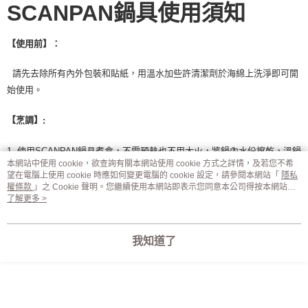
SCANPAN
鍋具使用須知
【使用前】：
請先去除所有內外包裝和貼紙，用溫水加些許清潔劑於海綿上洗淨即可開
始使用。
【烹調】
:
1. 使用SCANPAN鍋具煮食，不需預熱也不用大火，將鍋內水份擦乾，溫鍋
本網站中使用 cookie，欲查詢有關本網站使用 cookie 方式之詳情，及若您不希
溫油即可將食材下鍋，如為煎蛋、豆腐之類無油脂的食
望在電腦上使用 cookie 時應如何變更電腦的 cookie 設定，請參閱本網站「
隱私
權條款
」之 Cookie 聲明。您繼續使用本網站即表示您同意本公司得按本網站使
材，請適量放些許食用油，下鍋後視食材多寡及酥脆口感調整火力大小
用條款之 Cookie 聲明使用 cookie。
了解更多 >
即可。如為煎魚、肉類有油脂的食材、可完全不必放油，
我知道了
向食材借油，不僅健康低熱
量，更直接呈現食物最自然的風味。
2. 因食材可能有骨頭、尖刺、硬殼，翻炒時難免會產生刮痕，SCANPAN鍋
具不含PFOA/PFOS，鍋面的刮傷不會釋出對人體有害