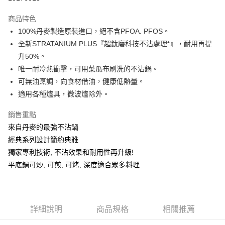
3 期 0 利率 每期
NT$4,663
21家銀行
商品特色
合作金庫商業銀行
第一商業銀行
LINE Pay
100%丹麥製造原裝進口，絕不含PFOA. PFOS。
華南商業銀行
彰化商業銀行
全新STRATANIUM PLUS『超鈦磨科技不沾處理⁺』，耐用再提
Apple Pay
上海商業儲蓄銀行
台北富邦商業銀行
國泰世華商業銀行
兆豐國際商業銀行
升50%。
街口支付
臺灣中小企業銀行
台中商業銀行
唯一耐冷熱衝擊，可用菜瓜布刷洗的不沾鍋。
匯豐（台灣）商業銀行
華泰商業銀行
可無油烹調，向食材借油，健康低熱量。
悠遊付
聯邦商業銀行
遠東國際商業銀行
適用各種爐具，微波爐除外。
元大商業銀行
永豐商業銀行
ATM付款
玉山商業銀行
星展（台灣）商業銀行
銷售重點
台新國際商業銀行
中國信託商業銀行
運送方式
來自丹麥的最強不沾鍋
台灣樂天信用卡公司
經典系列設計簡約典雅
新竹貨運
獨家專利技術, 不沾效果和耐用性再升級!
每筆NT$150，滿NT$4,000(含以上)免運費
平底鍋可炒, 可煎, 可烤, 深度適合眾多料理
詳細說明
商品規格
相關推薦