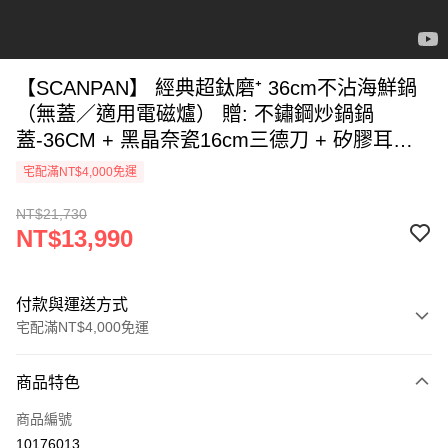
【SCANPAN】 經典超鈦磨⁺ 36cm不沾海鮮鍋
（無蓋／適用電磁爐） 贈: 不鏽鋼炒鍋鍋
蓋-36CM + 黑晶奈瓷16cm三德刀 + 矽膠耳套(2
入) + 耐熱尼龍長夾
宅配滿NT$4,000免運
NT$21,730
NT$13,990
付款與運送方式
宅配滿NT$4,000免運
付款方式
商品特色
信用卡一次付款
商品編號
信用卡分期付款
10176013