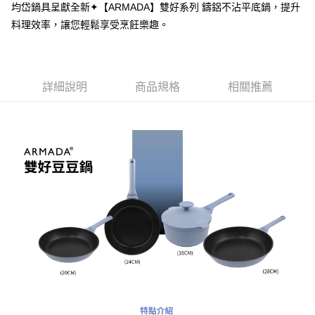
LINE Pay
均岱鍋具呈獻全新✦【ARMADA】雙好系列 鑄鋁不沾平底鍋，提升
華南商業銀行
彰化商業銀行
料理效率，讓您輕鬆享受烹飪樂趣。
Apple Pay
上海商業儲蓄銀行
台北富邦商業銀行
國泰世華商業銀行
兆豐國際商業銀行
街口支付
臺灣中小企業銀行
台中商業銀行
匯豐（台灣）商業銀行
華泰商業銀行
悠遊付
聯邦商業銀行
遠東國際商業銀行
詳細說明
商品規格
相關推薦
元大商業銀行
永豐商業銀行
Google Pay
玉山商業銀行
星展（台灣）商業銀行
台新國際商業銀行
中國信託商業銀行
全盈+PAY
台灣樂天信用卡公司
AFTEE先享後付
相關說明
【關於「AFTEE先享後付」】
ATM付款
AFTEE先享後付是「在收到商品之後才付款」的支付方式。 讓您購物簡單
便利好安心！
１．簡單：不需註冊會員、不需綁卡、不需儲值。
運送方式
２．便利：只要手機號碼，簡訊認證，即可結帳。
３．安心：先確認商品／服務後，再付款。
新竹貨運
每筆NT$150，滿NT$4,000(含以上)免運費
【「AFTEE先享後付」結帳流程】
１．於結帳方式選擇「AFTEE先享後付」後，將跳轉至「AFTEE先享後付」
結帳頁面，進行簡訊認證並確認金額後，即可完成結帳。