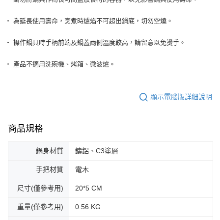
‧ 為延長使用壽命，烹煮時爐焰不可超出鍋底，切勿空燒。
‧ 操作鍋具時手柄前端及鍋蓋兩側溫度較高，請留意以免燙手。
‧ 產品不適用洗碗機、烤箱、微波爐。
顯示電腦版詳細說明
商品規格
鍋身材質
鑄鋁、C3塗層
手把材質
電木
尺寸(僅參考用)
20*5 CM
重量(僅參考用)
0.56 KG