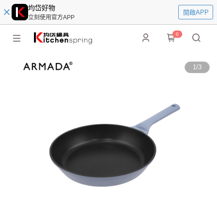
均岱好物
開啟APP
立刻使用官方APP
0
1
/
3