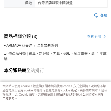
產地
台灣品牌監製中國製造
客服
商品相關分類 (3)
查看全部
♦ ARMADA 亞曼達
全能鍋具系列
🍳 依產品分類 | 鍋具、料理鏟、刀具、砧板、廚房電器、清
平底
鍋
本分類熱銷
全站排行
本網站中使用 cookie，欲查詢有關本網站使用 cookie 方式之詳情，及若您不希
熱門標籤
望在電腦上使用 cookie 時應如何變更電腦的 cookie 設定，請參閱本網站「
隱私
權條款
」之 Cookie 聲明。您繼續使用本網站即表示您同意本公司得按本網站使
用條款之 Cookie 聲明使用 cookie。
了解更多 >