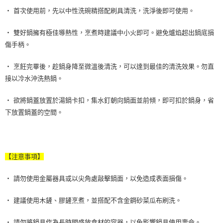
‧ 首次使用前，先以中性洗碗精搭配刷具清洗，洗淨後即可使用。
‧ 雙好鍋擁有極佳導熱性，烹煮時建議中小火即可。避免爐焰超出鍋底損
傷手柄。
‧ 烹飪完畢後，趁鍋身降至微溫後清洗，可以達到最佳的清洗效果。勿直
接以冷水沖洗熱鍋。
‧ 欲將鍋蓋放置於湯鍋卡扣，集水釘朝向鍋面並前傾，即可扣於鍋身，省
下放置鍋蓋的空間。
【注意事項】
‧ 請勿使用金屬器具或以尖角處敲擊鍋面，以免造成表面損傷。
‧ 建議使用木鏟、膠鏟烹煮，並搭配不含金鋼砂菜瓜布刷洗。
‧ 請勿將鍋具作為長時間盛放食材的容器，以免影響鍋具使用壽命。