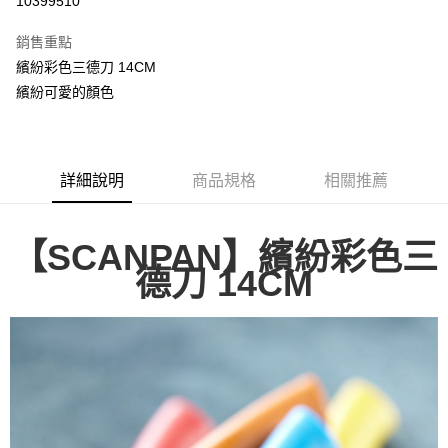
10399510
3 期 0 利率 每期
NT$266
21家銀行
銷售重點
合作金庫商業銀行
第一商業銀行
LINE Pay
繽紛彩色三德刀 14CM
華南商業銀行
彰化商業銀行
繽紛可愛的顏色
Apple Pay
上海商業儲蓄銀行
台北富邦商業銀行
國泰世華商業銀行
兆豐國際商業銀行
街口支付
臺灣中小企業銀行
台中商業銀行
匯豐（台灣）商業銀行
華泰商業銀行
悠遊付
聯邦商業銀行
遠東國際商業銀行
詳細說明
商品規格
相關推薦
元大商業銀行
永豐商業銀行
ATM付款
玉山商業銀行
星展（台灣）商業銀行
台新國際商業銀行
中國信託商業銀行
【SCANPAN】
繽紛彩色三
運送方式
台灣樂天信用卡公司
德刀 14CM
新竹貨運
每筆NT$150，滿NT$4,000(含以上)免運費