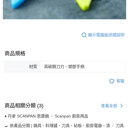
顯示電腦版詳細說明
商品規格
材質
高碳鋼刀刃、塑膠手柄
客服
商品相關分類 (3)
查看全部
♦ 丹麥 SCANPAN 思康鍋
Scanpan 廚房用品
🍳 依產品分類 | 鍋具、料理鏟、刀具、砧板、廚房電器、清
刀具