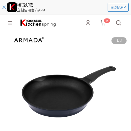
均岱好物
開啟APP
立刻使用官方APP
0
1
/
3