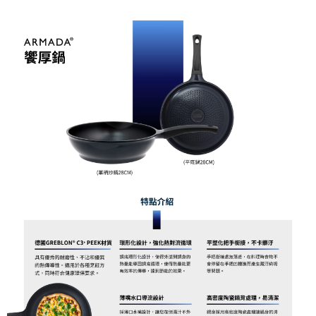
結帳頁面，進行簡訊認證並確認金額後，即可完成結帳。
２．訂單成立數日內，您將收到繳費通知簡訊。
３．收到繳費通知簡訊後14天內，點擊此簡訊中的連結，可透過四大超商／
ATM／網路銀行／等多元方式進行付款，方視為交易完成。
※ 請注意：結帳手續完成當下不需立刻繳費，但若您需要取消訂單，請聯絡
購買商品的店家。未經商家同意取消之訂單仍視為有效，需透過AFTEE先享
後付繳納相關費用。
※ 交易是否成功請以「AFTEE先享後付 」之結帳頁面顯示為準，若有關於
是否繳費成功／繳費後需取消欲退款等相關疑問，請聯繫「AFTEE先享後付
客戶支援中心」
https://netprotections.freshdesk.com/support/home
【注意事項】
１．透過由恩沛科技股份有限公司提供之「AFTEE先享後付」服務完成之交
易，需依本服務之必要範圍內提供個人資料，並將交易相關給付款項請求債
權轉讓予恩沛科技股份有限公司。
２．關於個人資料處理事宜，請瀏覽以下網址：
https://aftee.tw/terms/#terms3
３．未成年的使用者請事先徵得法定代理人或監護人之同意方可使用
「AFTEE先享後付」，若未經同意申辦者引起之損失，本公司不負相關責
任。
４．使用「AFTEE先享後付」時，將依據個別帳號之用戶狀況，依本公司即
時審查核予不同之上限額度；若仍有額度不足之情形，本公司將視審查結果
請求用戶進行身份認證。
５．嚴禁一人註冊多個帳號或使用他人資訊註冊。若發現惡意使用之情形，
恩沛科技股份有限公司將有權停止該用戶之使用額度並採取法律行動。