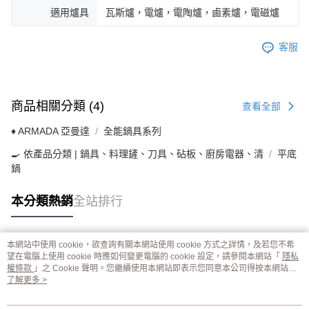
適用爐具
瓦斯爐，電爐，電陶爐，鹵素爐，電磁爐
客服
商品相關分類 (4)
查看全部
♦ ARMADA 亞曼達
全能鍋具系列
🍳 依產品分類 | 鍋具、料理鏟、刀具、砧板、廚房電器、清
平底
鍋
本分類熱銷
全站排行
本網站中使用 cookie，欲查詢有關本網站使用 cookie 方式之詳情，及若您不希
熱門標籤
望在電腦上使用 cookie 時應如何變更電腦的 cookie 設定，請參閱本網站「
隱私
權條款
」之 Cookie 聲明。您繼續使用本網站即表示您同意本公司得按本網站使
用條款之 Cookie 聲明使用 cookie。
了解更多 >