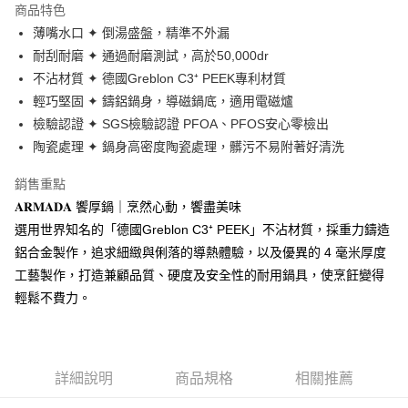
商品特色
合作金庫商業銀行
第一商業銀行
LINE Pay
薄嘴水口 ✦ 倒湯盛盤，精準不外漏
華南商業銀行
彰化商業銀行
耐刮耐磨 ✦ 通過耐磨測試，高於50,000dr
Apple Pay
上海商業儲蓄銀行
台北富邦商業銀行
國泰世華商業銀行
兆豐國際商業銀行
不沾材質 ✦ 德國Greblon C3⁺ PEEK專利材質
街口支付
臺灣中小企業銀行
台中商業銀行
輕巧堅固 ✦ 鑄鋁鍋身，導磁鍋底，適用電磁爐
匯豐（台灣）商業銀行
華泰商業銀行
檢驗認證 ✦ SGS檢驗認證 PFOA、PFOS安心零檢出
悠遊付
聯邦商業銀行
遠東國際商業銀行
陶瓷處理 ✦ 鍋身高密度陶瓷處理，髒污不易附著好清洗
元大商業銀行
永豐商業銀行
Google Pay
玉山商業銀行
星展（台灣）商業銀行
銷售重點
台新國際商業銀行
中國信託商業銀行
全盈+PAY
𝐀𝐑𝐌𝐀𝐃𝐀 饗厚鍋｜烹然心動，饗盡美味
台灣樂天信用卡公司
AFTEE先享後付
選用世界知名的「德國Greblon C3⁺ PEEK」不沾材質，採重力鑄造
相關說明
鋁合金製作，追求細緻與俐落的導熱體驗，以及優異的 4 毫米厚度
【關於「AFTEE先享後付」】
工藝製作，打造兼顧品質、硬度及安全性的耐用鍋具，使烹飪變得
ATM付款
AFTEE先享後付是「在收到商品之後才付款」的支付方式。 讓您購物簡單
輕鬆不費力。
便利好安心！
１．簡單：不需註冊會員、不需綁卡、不需儲值。
運送方式
２．便利：只要手機號碼，簡訊認證，即可結帳。
３．安心：先確認商品／服務後，再付款。
新竹貨運
詳細說明
商品規格
相關推薦
每筆NT$150，滿NT$4,000(含以上)免運費
【「AFTEE先享後付」結帳流程】
１．於結帳方式選擇「AFTEE先享後付」後，將跳轉至「AFTEE先享後付」