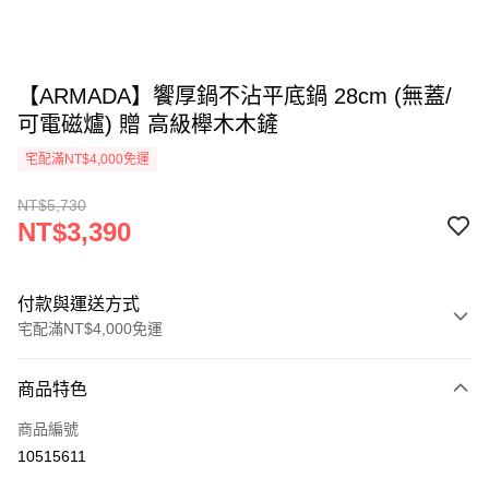
【ARMADA】饗厚鍋不沾平底鍋 28cm (無蓋/
可電磁爐) 贈 高級櫸木木鏟
宅配滿NT$4,000免運
NT$5,730
NT$3,390
付款與運送方式
宅配滿NT$4,000免運
付款方式
商品特色
信用卡一次付款
商品編號
信用卡分期付款
10515611
3 期 0 利率 每期
NT$1,130
21家銀行