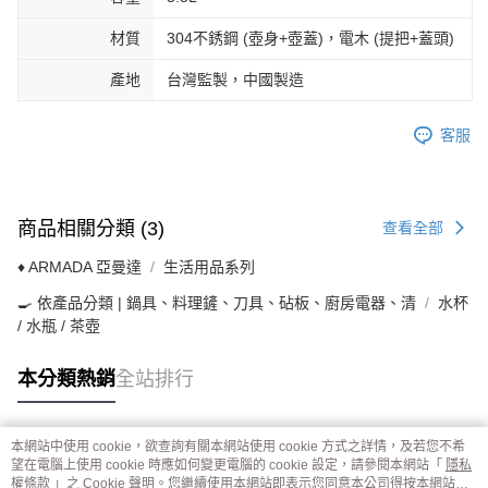
２．訂單成立數日內，您將收到繳費通知簡訊。
３．收到繳費通知簡訊後14天內，點擊此簡訊中的連結，可透過四大超商／
材質
304不銹鋼 (壺身+壺蓋)，電木 (提把+蓋頭)
ATM／網路銀行／等多元方式進行付款，方視為交易完成。
※ 請注意：結帳手續完成當下不需立刻繳費，但若您需要取消訂單，請聯絡
產地
台灣監製，中國製造
購買商品的店家。未經商家同意取消之訂單仍視為有效，需透過AFTEE先享
後付繳納相關費用。
※ 交易是否成功請以「AFTEE先享後付 」之結帳頁面顯示為準，若有關於
客服
是否繳費成功／繳費後需取消欲退款等相關疑問，請聯繫「AFTEE先享後付
客戶支援中心」
https://netprotections.freshdesk.com/support/home
【注意事項】
１．透過由恩沛科技股份有限公司提供之「AFTEE先享後付」服務完成之交
商品相關分類 (3)
查看全部
易，需依本服務之必要範圍內提供個人資料，並將交易相關給付款項請求債
權轉讓予恩沛科技股份有限公司。
♦ ARMADA 亞曼達
生活用品系列
２．關於個人資料處理事宜，請瀏覽以下網址：
https://aftee.tw/terms/#terms3
🍳 依產品分類 | 鍋具、料理鏟、刀具、砧板、廚房電器、清
水杯
３．未成年的使用者請事先徵得法定代理人或監護人之同意方可使用
/ 水瓶 / 茶壺
「AFTEE先享後付」，若未經同意申辦者引起之損失，本公司不負相關責
任。
４．使用「AFTEE先享後付」時，將依據個別帳號之用戶狀況，依本公司即
本分類熱銷
全站排行
時審查核予不同之上限額度；若仍有額度不足之情形，本公司將視審查結果
請求用戶進行身份認證。
５．嚴禁一人註冊多個帳號或使用他人資訊註冊。若發現惡意使用之情形，
本網站中使用 cookie，欲查詢有關本網站使用 cookie 方式之詳情，及若您不希
恩沛科技股份有限公司將有權停止該用戶之使用額度並採取法律行動。
熱門標籤
望在電腦上使用 cookie 時應如何變更電腦的 cookie 設定，請參閱本網站「
隱私
權條款
」之 Cookie 聲明。您繼續使用本網站即表示您同意本公司得按本網站使