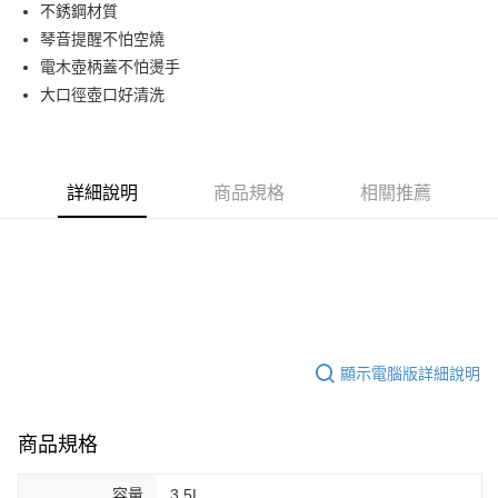
LINE Pay
不銹鋼材質
華南商業銀行
彰化商業銀行
琴音提醒不怕空燒
Apple Pay
上海商業儲蓄銀行
台北富邦商業銀行
國泰世華商業銀行
兆豐國際商業銀行
電木壺柄蓋不怕燙手
街口支付
臺灣中小企業銀行
台中商業銀行
大口徑壺口好清洗
匯豐（台灣）商業銀行
華泰商業銀行
悠遊付
聯邦商業銀行
遠東國際商業銀行
元大商業銀行
永豐商業銀行
Google Pay
玉山商業銀行
星展（台灣）商業銀行
詳細說明
商品規格
相關推薦
台新國際商業銀行
中國信託商業銀行
全盈+PAY
台灣樂天信用卡公司
AFTEE先享後付
相關說明
【關於「AFTEE先享後付」】
ATM付款
AFTEE先享後付是「在收到商品之後才付款」的支付方式。 讓您購物簡單
便利好安心！
１．簡單：不需註冊會員、不需綁卡、不需儲值。
運送方式
顯示電腦版詳細說明
２．便利：只要手機號碼，簡訊認證，即可結帳。
３．安心：先確認商品／服務後，再付款。
新竹貨運
每筆NT$150，滿NT$4,000(含以上)免運費
【「AFTEE先享後付」結帳流程】
商品規格
１．於結帳方式選擇「AFTEE先享後付」後，將跳轉至「AFTEE先享後付」
結帳頁面，進行簡訊認證並確認金額後，即可完成結帳。
容量
3.5L