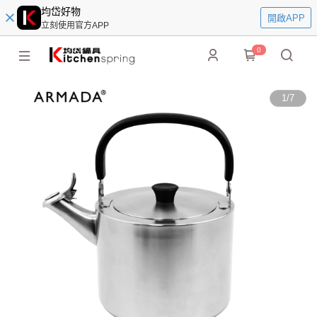
均岱好物
開啟APP
立刻使用官方APP
0
1
/
7