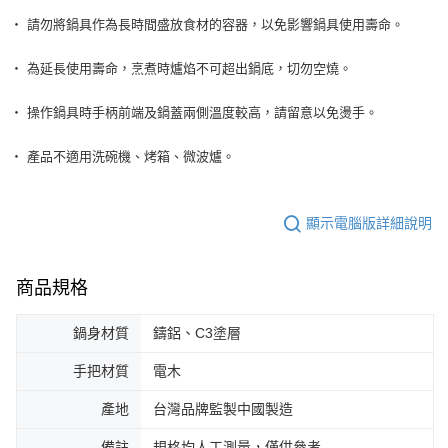
‧ 請勿將鍋具作為長時間盛放食材的容器，以免影響鍋具使用壽命。
‧ 為延長使用壽命，烹煮時爐焰不可超出鍋底，切勿空燒。
‧ 操作鍋具時手柄前端及鍋蓋兩側溫度較高，請留意以免燙手。
‧ 產品不適用洗碗機、烤箱、微波爐。
顯示電腦版詳細說明
商品規格
鍋身材質
鑄鋁、C3塗層
手把材質
電木
產地
台灣品牌監製中國製造
備註
規格均人工測量，僅供參考