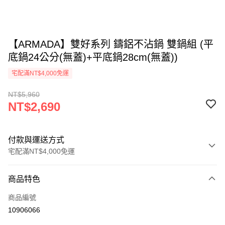
【ARMADA】雙好系列 鑄鋁不沾鍋 雙鍋組 (平
底鍋24公分(無蓋)+平底鍋28cm(無蓋))
宅配滿NT$4,000免運
NT$5,960
NT$2,690
付款與運送方式
宅配滿NT$4,000免運
付款方式
商品特色
信用卡一次付款
商品編號
信用卡分期付款
10906066
3 期 0 利率 每期
NT$896
21家銀行