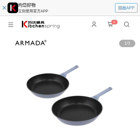
均岱好物
開啟APP
立刻使用官方APP
0
1
/
3