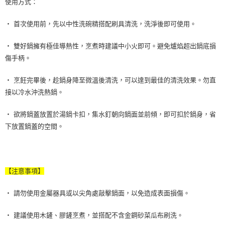
使用方式：
‧ 首次使用前，先以中性洗碗精搭配刷具清洗，洗淨後即可使用。
‧ 雙好鍋擁有極佳導熱性，烹煮時建議中小火即可。避免爐焰超出鍋底損
傷手柄。
‧ 烹飪完畢後，趁鍋身降至微溫後清洗，可以達到最佳的清洗效果。勿直
接以冷水沖洗熱鍋。
‧ 欲將鍋蓋放置於湯鍋卡扣，集水釘朝向鍋面並前傾，即可扣於鍋身，省
下放置鍋蓋的空間。
【注意事項】
‧ 請勿使用金屬器具或以尖角處敲擊鍋面，以免造成表面損傷。
‧ 建議使用木鏟、膠鏟烹煮，並搭配不含金鋼砂菜瓜布刷洗。