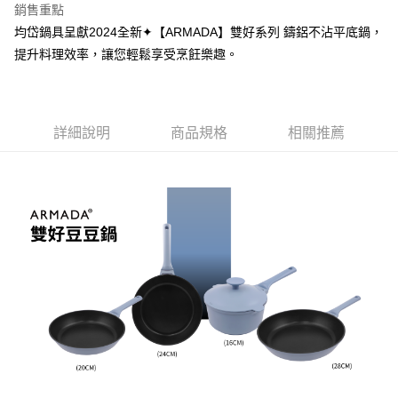
銷售重點
合作金庫商業銀行
第一商業銀行
LINE Pay
均岱鍋具呈獻2024全新✦【ARMADA】雙好系列 鑄鋁不沾平底鍋，
華南商業銀行
彰化商業銀行
提升料理效率，讓您輕鬆享受烹飪樂趣。
Apple Pay
上海商業儲蓄銀行
台北富邦商業銀行
國泰世華商業銀行
兆豐國際商業銀行
街口支付
臺灣中小企業銀行
台中商業銀行
匯豐（台灣）商業銀行
華泰商業銀行
悠遊付
聯邦商業銀行
遠東國際商業銀行
詳細說明
商品規格
相關推薦
元大商業銀行
永豐商業銀行
Google Pay
玉山商業銀行
星展（台灣）商業銀行
台新國際商業銀行
中國信託商業銀行
全盈+PAY
台灣樂天信用卡公司
AFTEE先享後付
相關說明
【關於「AFTEE先享後付」】
ATM付款
AFTEE先享後付是「在收到商品之後才付款」的支付方式。 讓您購物簡單
便利好安心！
１．簡單：不需註冊會員、不需綁卡、不需儲值。
運送方式
２．便利：只要手機號碼，簡訊認證，即可結帳。
３．安心：先確認商品／服務後，再付款。
新竹貨運
每筆NT$150，滿NT$4,000(含以上)免運費
【「AFTEE先享後付」結帳流程】
１．於結帳方式選擇「AFTEE先享後付」後，將跳轉至「AFTEE先享後付」