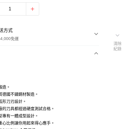
送方式
4,000免運
清除
紀錄
次付款
期付款
0 利率 每期
NT$400
21家銀行
鍛造。
庫商業銀行
第一商業銀行
質德國不鏽鋼材製造。
業銀行
彰化商業銀行
弧形刀刃設計。
業儲蓄銀行
台北富邦商業銀行
廠的刀具都經過硬度測試合格。
華商業銀行
兆豐國際商業銀行
型專有一體成型設計。
小企業銀行
台中商業銀行
重心比例讓你用起來得心應手。
台灣）商業銀行
華泰商業銀行