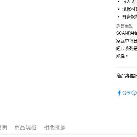
聯邦商
嵌入式 
元大商
ATM付款
環保材
玉山商
丹麥設
台新國
銷售重點
台灣樂
運送方式
SCANP
新竹貨運
家庭中每
每筆NT$1
經典系列
能性。
商品相關分
♦ 丹麥 SC
分享
🍳 依產
具／小五金
☕ 依功能
說明
商品規格
相關推薦