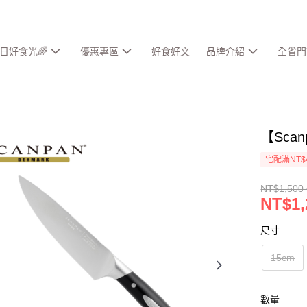
春日好食光🌈
優惠專區
好食好文
品牌介紹
全省門
【Scan
宅配滿NT$
NT$1,500 
NT$1,
尺寸
15cm
數量