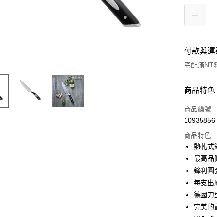
付款與運
宅配滿NT$
付款方式
商品特色
信用卡一
商品編號
10935856
信用卡分
商品特色
3 期 
熱軋式
合作金
最高品
LINE Pay
華南商
鋒利圓
Apple Pay
上海商
每支出
國泰世
德國刀
街口支付
臺灣中
完美的
匯豐（
悠遊付