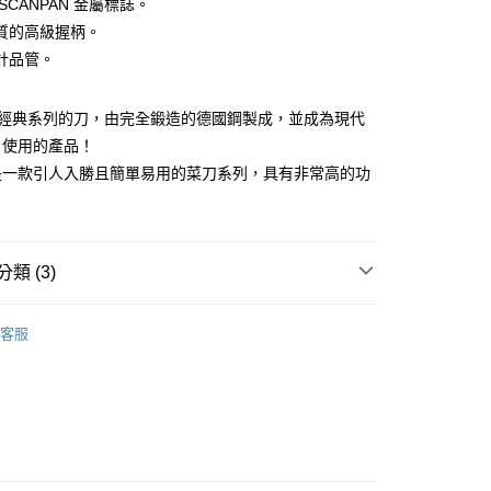
業銀行
遠東國際商業銀行
SCANPAN 金屬標誌。
業銀行
永豐商業銀行
質的高級握柄。
業銀行
星展（台灣）商業銀行
計品管。
際商業銀行
中國信託商業銀行
天信用卡公司
AN經典系列的刀，由完全鍛造的德國鋼製成，並成為現代
日使用的產品！
50，滿NT$4,000(含以上)免運費
是一款引人入勝且簡單易用的菜刀系列，具有非常高的功
類 (3)
ANPAN 思康鍋
Scanpan Knives 刀具
客服
品分類 | 鍋具、料理鏟、刀具、砧板、廚房電器、清
刀
 / 餐廚器具
分類 | 電磁爐、燉煮、不沾、不鏽鋼
不鏽鋼材質