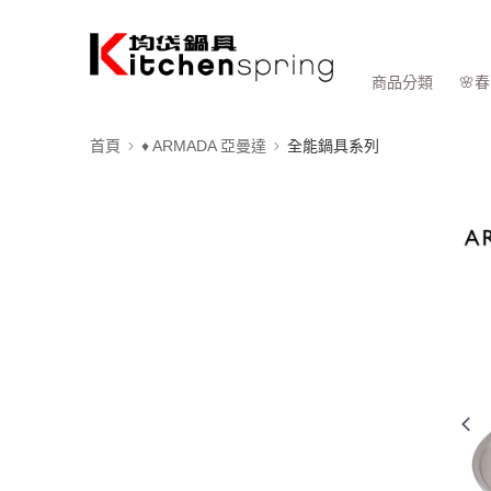
商品分類
🌸
首頁
♦ ARMADA 亞曼達
全能鍋具系列