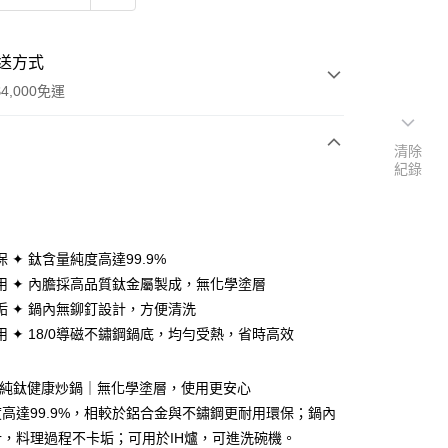
送方式
4,000免運
清除
紀錄
次付款
期付款
0 利率 每期
NT$2,496
21家銀行
 ✦ 鈦含量純度高達99.9%
庫商業銀行
第一商業銀行
用 ✦ 內膽採高品質鈦金屬製成，無化學塗層
業銀行
彰化商業銀行
垢 ✦ 鍋內無鉚釘設計，方便清洗
業儲蓄銀行
台北富邦商業銀行
用 ✦ 18/0導磁不鏽鋼鍋底，均勻受熱，省時高效
華商業銀行
兆豐國際商業銀行
小企業銀行
台中商業銀行
台灣）商業銀行
華泰商業銀行
𝐀𝐃𝐀 純鈦健康炒鍋｜無化學塗層，使用更安心
業銀行
遠東國際商業銀行
高達99.9%，相較於鋁合金與不鏽鋼更耐用環保；鍋內
業銀行
永豐商業銀行
y
，料理過程不卡垢；可用於IH爐，可進洗碗機。