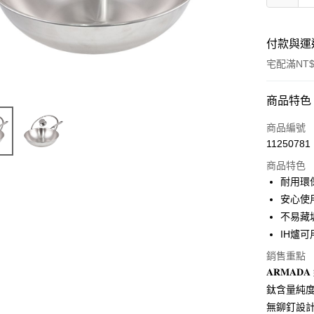
付款與運
宅配滿NT$
付款方式
商品特色
信用卡一
商品編號
11250781
信用卡分
商品特色
3 期 
耐用環保
合作金
安心使
LINE Pay
華南商
不易藏
Apple Pay
上海商
IH爐可
國泰世
街口支付
銷售重點
臺灣中
匯豐（
𝐀𝐑𝐌
悠遊付
聯邦商
鈦含量純度
元大商
Google Pa
無鉚釘設計