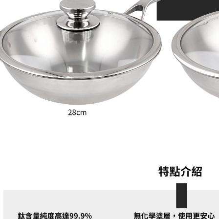
【注意事
１．透過由
交易，需
求債權轉
２．關於
https://aft
３．未成
「AFTE
任。
４．使用「
即時審查
結果請求
５．嚴禁
形，恩沛
動。