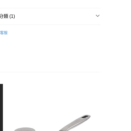
業銀行
星展（台灣）商業銀行
際商業銀行
中國信託商業銀行
天信用卡公司
類 (1)
享後付
A 亞曼達
全能鍋具系列
FTEE先享後付」】
客服
先享後付是「在收到商品之後才付款」的支付方式。 讓您購物簡單
心！
：不需註冊會員、不需綁卡、不需儲值。
：只要手機號碼，簡訊認證，即可結帳。
：先確認商品／服務後，再付款。
EE先享後付」結帳流程】
50，滿NT$4,000(含以上)免運費
方式選擇「AFTEE先享後付」後，將跳轉至「AFTEE先享後
頁面，進行簡訊認證並確認金額後，即可完成結帳。
成立數日內，您將收到繳費通知簡訊。
費通知簡訊後14天內，點擊此簡訊中的連結，可透過四大超商
網路銀行／等多元方式進行付款，方視為交易完成。
：結帳手續完成當下不需立刻繳費，但若您需要取消訂單，請聯
的店家。未經商家同意取消之訂單仍視為有效，需透過AFTEE
繳納相關費用。
否成功請以「AFTEE先享後付 」之結帳頁面顯示為準，若有關於
功／繳費後需取消欲退款等相關疑問，請聯繫「AFTEE先享後
援中心」
https://netprotections.freshdesk.com/support/home