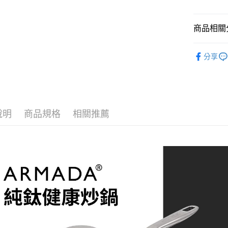
玉山商
台新國
全盈+PAY
台灣樂
商品相關分
AFTEE先
相關說明
♦ ARMAD
【關於「A
分享
ATM付款
AFTEE
便利好安
１．簡單
２．便利
運送方式
３．安心
新竹貨運
說明
商品規格
相關推薦
【「AFT
每筆NT$1
１．於結帳
付」結帳
２．訂單
３．收到繳
／ATM／
※ 請注意
絡購買商品
先享後付
※ 交易是
是否繳費成
付客戶支