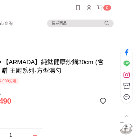
0
市查詢
𝙒 ✦【ARMADA】純鈦健康炒鍋30cm (含
 贈 主廚系列-方型湯勺
4,000免運
0
490