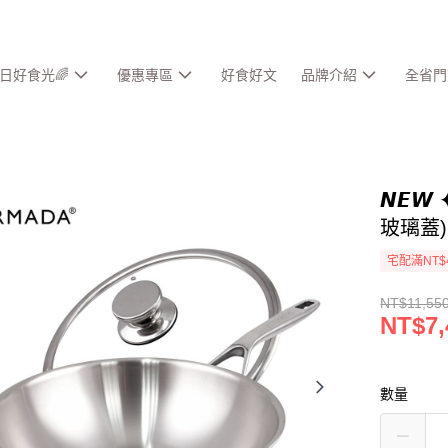
春日好食光🌈
優惠專區
好食好文
品牌介紹
全省門
𝙉𝙀
玻璃蓋)
宅配滿NT$
NT$11,55
NT$7,
數量