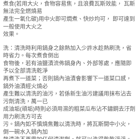
煮食(若用大火，食物容易焦，且浪費瓦斯效能， 瓦斯
無法完全燃燒易
產生一氧化碳)用中火即可燜煮、快炒均可， 即可達到
一般使用大火之
效果。
洗：清洗時利用鍋身之餘熱加入少許水趁熱刷洗，省
時省力。每次煮食倒出
食物後，若有油鹽漬流佈鍋身內、外部等處，應隨即
予以全部清洗乾淨
再煮下一道菜；否則鍋內油漬會影響下一道菜口感，
鍋外油漬經火燒必
產生難以清洗的油污，若係新生油污建議用抹布沾去
污劑清洗，萬一已
成油垢(頑垢)時則必須用濕的粗菜瓜布沾不鏽鋼去汙劑
用力刷洗方可去
污。鍋內如不慎燒焦難以清洗時，將瓦斯開中小火，
倒一碗水入鍋內加