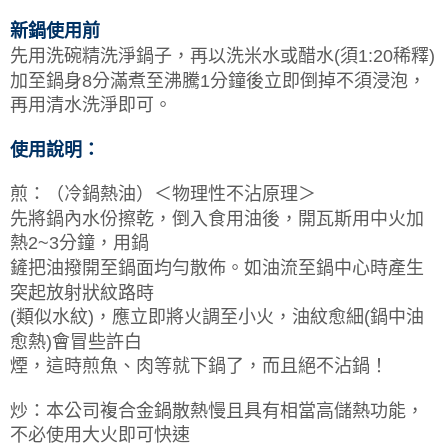
新鍋使用前
先用洗碗精洗淨鍋子，再以洗米水或醋水(須1:20稀釋)
加至鍋身8分滿煮至沸騰1分鐘後立即倒掉不須浸泡，
再用清水洗淨即可。
使用說明：
煎：（冷鍋熱油）＜物理性不沾原理＞
先將鍋內水份擦乾，倒入食用油後，開瓦斯用中火加
熱2~3分鐘，用鍋
鏟把油撥開至鍋面均勻散佈。如油流至鍋中心時產生
突起放射狀紋路時
(類似水紋)，應立即將火調至小火，油紋愈細(鍋中油
愈熱)會冒些許白
煙，這時煎魚、肉等就下鍋了，而且絕不沾鍋！
炒：本公司複合金鍋散熱慢且具有相當高儲熱功能，
不必使用大火即可快速