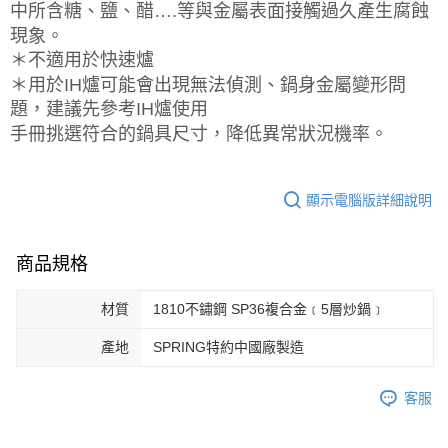
中所含糖、鹽、醋….等與金屬表面接觸過久產生腐蝕
現象。
＊不適用於快速爐
＊用於IH爐可能會出現無法偵測、鍋身金屬變形問
題，建議先參考IH爐使用
手冊挑選符合的鍋具尺寸，降低異常狀況機率。
顯示電腦版詳細說明
商品規格
材質
1810不鏽鋼 SP36複合金﹝5層炒鍋﹞
產地
SPRING特約中國廠製造
客服