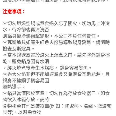
熱清洗不再需加任何清潔劑，就可以洗得乾乾淨淨。
注意事項：
＊切勿燃燒空鍋或煮食過久忘了關火，切勿馬上沖冷
水，待冷卻後再清洗否
則鍋身遭冷熱衝擊變形，本公司不負任何責任。
＊瓦斯爐具如產生紅色火燄易導致鍋身變黑。請隨時
檢查瓦斯爐具。
＊當本鍋欲放置於爐火上燒煮之前，請先將外鍋身擦
乾，避免鍋身因有水漬
，經火燒煮後產生水烙痕， 鍋身容易變黑。
＊過大火焰非但不能加速煮食又會浪費瓦斯能源，且
鍋身不鏽鋼手柄容易因
過熱燙手。
＊鍋具當僅限於烹煮，切勿作為存放食物器皿，如食
物欲入冰箱存放，請將
食物移至其他盛裝器皿(例如：陶瓷盤、湯碗、微波餐
具等)，以避免食物