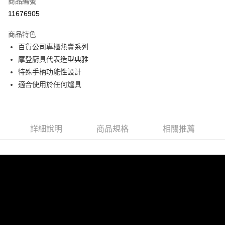
商品編號
信用卡分期付款
11676905
3 期 0 利率 每期
NT$2,933
21家銀行
商品特色
合作金庫商業銀行
第一商業銀行
LINE Pay
百貨公司專櫃熱賣系列
華南商業銀行
彰化商業銀行
摩登廚具代表造型典雅
Apple Pay
上海商業儲蓄銀行
台北富邦商業銀行
國泰世華商業銀行
兆豐國際商業銀行
特殊手柄功能性設計
街口支付
臺灣中小企業銀行
台中商業銀行
適合使用於任何爐具
匯豐（台灣）商業銀行
華泰商業銀行
悠遊付
聯邦商業銀行
遠東國際商業銀行
元大商業銀行
永豐商業銀行
ATM付款
玉山商業銀行
星展（台灣）商業銀行
詳細說明
商品規格
相關推薦
台新國際商業銀行
中國信託商業銀行
運送方式
台灣樂天信用卡公司
新竹貨運
每筆NT$150，滿NT$4,000(含以上)免運費