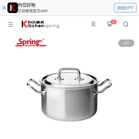
均岱好物
開啟APP
立刻使用官方APP
0
1
/
1