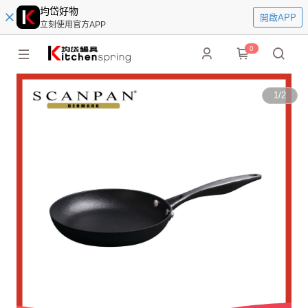
均岱好物
開啟APP
立刻使用官方APP
0
1
/
2