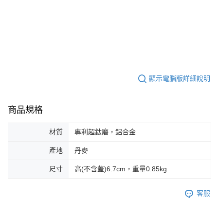
顯示電腦版詳細說明
商品規格
材質
專利超鈦磨，鋁合金
產地
丹麥
尺寸
高(不含蓋)6.7cm，重量0.85kg
客服