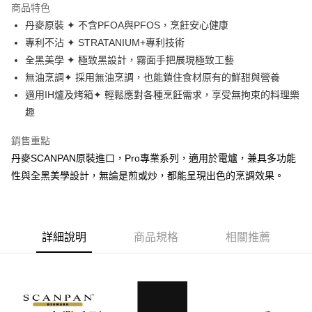
商品特色
合作金庫商業銀行
第一商業銀行
LINE Pay
丹麥原裝 ✦ 不含PFOA與PFOS，烹飪安心健康
華南商業銀行
彰化商業銀行
專利不沾 ✦ STRATANIUM+專利技術
Apple Pay
上海商業儲蓄銀行
台北富邦商業銀行
國泰世華商業銀行
兆豐國際商業銀行
全黑美學 ✦ 極致黑設計，霧面手把展現極致工藝
街口支付
臺灣中小企業銀行
台中商業銀行
無油烹調✦ 採用無油烹調，也能鎖住食材原有的鮮甜與營養
匯豐（台灣）商業銀行
華泰商業銀行
適用IH爐及烤箱✦ 輕鬆應對各種烹飪需求，享受無拘束的料理樂
悠遊付
聯邦商業銀行
遠東國際商業銀行
趣
元大商業銀行
永豐商業銀行
ATM付款
玉山商業銀行
星展（台灣）商業銀行
銷售重點
台新國際商業銀行
中國信託商業銀行
運送方式
丹麥SCANPAN原裝進口，Pro專業系列，適用於電爐，兼具多功能
台灣樂天信用卡公司
性與全黑美學設計，無論是煎或炒，都能呈現出色的烹調效果。
新竹貨運
每筆NT$150，滿NT$4,000(含以上)免運費
詳細說明
商品規格
相關推薦