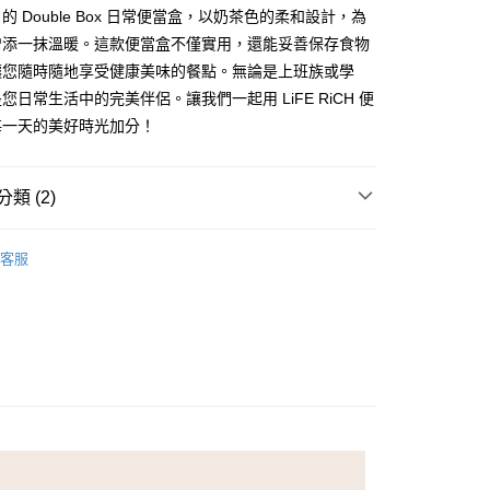
業銀行
星展（台灣）商業銀行
iCH 的 Double Box 日常便當盒，以奶茶色的柔和設計，為
際商業銀行
中國信託商業銀行
增添一抹溫暖。這款便當盒不僅實用，還能妥善保存食物
天信用卡公司
享後付
讓您隨時隨地享受健康美味的餐點。無論是上班族或學
您日常生活中的完美伴侶。讓我們一起用 LiFE RiCH 便
FTEE先享後付」】
每一天的美好時光加分！
先享後付是「在收到商品之後才付款」的支付方式。 讓您購物簡單
心！
：不需註冊會員、不需綁卡、不需儲值。
：只要手機號碼，簡訊認證，即可結帳。
類 (2)
：先確認商品／服務後，再付款。
RiCH 富川創造
EE先享後付」結帳流程】
客服
50，滿NT$4,000(含以上)免運費
方式選擇「AFTEE先享後付」後，將跳轉至「AFTEE先享後
品分類 | 鍋具、料理鏟、刀具、砧板、廚房電器、清
生
頁面，進行簡訊認證並確認金額後，即可完成結帳。
用品
成立數日內，您將收到繳費通知簡訊。
費通知簡訊後14天內，點擊此簡訊中的連結，可透過四大超商
網路銀行／等多元方式進行付款，方視為交易完成。
：結帳手續完成當下不需立刻繳費，但若您需要取消訂單，請聯
的店家。未經商家同意取消之訂單仍視為有效，需透過AFTEE
繳納相關費用。
否成功請以「AFTEE先享後付 」之結帳頁面顯示為準，若有關於
功／繳費後需取消欲退款等相關疑問，請聯繫「AFTEE先享後
援中心」
https://netprotections.freshdesk.com/support/home