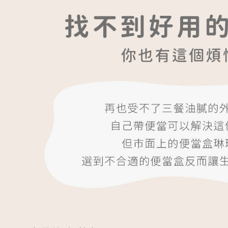
【注意事
１．透過由
交易，需
求債權轉
２．關於
https://aft
３．未成
「AFTE
任。
４．使用「
即時審查
結果請求
５．嚴禁
形，恩沛
動。