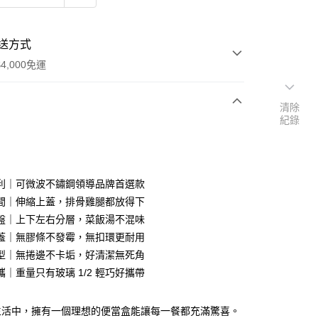
送方式
4,000免運
清除
紀錄
次付款
期付款
0 利率 每期
NT$660
21家銀行
利｜可微波不鏽鋼領導品牌首選款
庫商業銀行
第一商業銀行
間｜伸縮上蓋，排骨雞腿都放得下
業銀行
彰化商業銀行
盤｜上下左右分層，菜飯湯不混味
業儲蓄銀行
台北富邦商業銀行
蓋｜無膠條不發霉，無扣環更耐用
華商業銀行
兆豐國際商業銀行
型｜無捲邊不卡垢，好清潔無死角
小企業銀行
台中商業銀行
攜｜重量只有玻璃 1/2 輕巧好攜帶
台灣）商業銀行
華泰商業銀行
業銀行
遠東國際商業銀行
業銀行
永豐商業銀行
y
生活中，擁有一個理想的便當盒能讓每一餐都充滿驚喜。