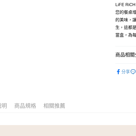
玉山商
LiFE R
台新國
全盈+PAY
您的餐桌
台灣樂
AFTEE先
的美味，
相關說明
生，這都是
【關於「A
當盒，為
ATM付款
AFTEE
便利好安
１．簡單
２．便利
商品相關分
運送方式
３．安心
♦ LiFE 
新竹貨運
【「AFT
分享
每筆NT$1
１．於結帳
🍳 依產
付」結帳
活 / 餐桌
２．訂單
３．收到繳
／ATM／
※ 請注意
說明
商品規格
相關推薦
絡購買商品
先享後付
※ 交易是
是否繳費成
付客戶支