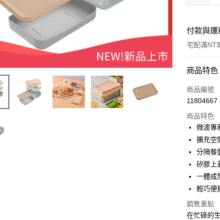
付款與運
宅配滿NT$
付款方式
商品特色
信用卡一
商品編號
11804667
信用卡分
商品特色
3 期 
微波專
合作金
擴充空
LINE Pay
華南商
分隔餐
Apple Pay
上海商
矽膠上
國泰世
一體成
街口支付
臺灣中
輕巧便
匯豐（
悠遊付
聯邦商
銷售重點
元大商
Google Pa
在忙碌的