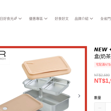
春日好食光🌈
優惠專區
好食好文
品牌介紹
全省門
𝙉𝙀
盒(奶茶
宅配滿NT$
NT$2,680
NT$1,
數量