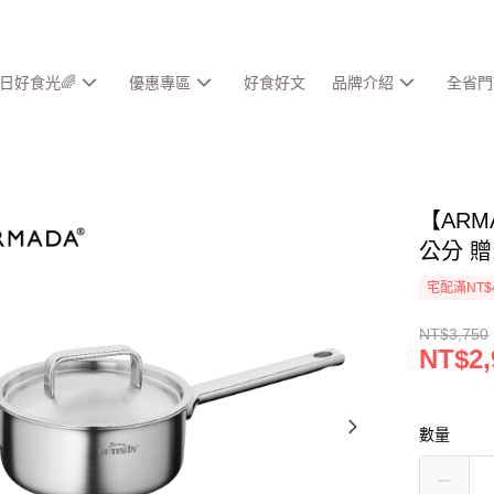
春日好食光🌈
優惠專區
好食好文
品牌介紹
全省門
【ARM
公分 贈
宅配滿NT$
NT$3,750
NT$2,
數量