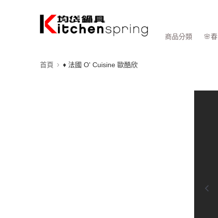
商品分類
🌸
首頁
♦ 法國 O' Cuisine 歐酷欣