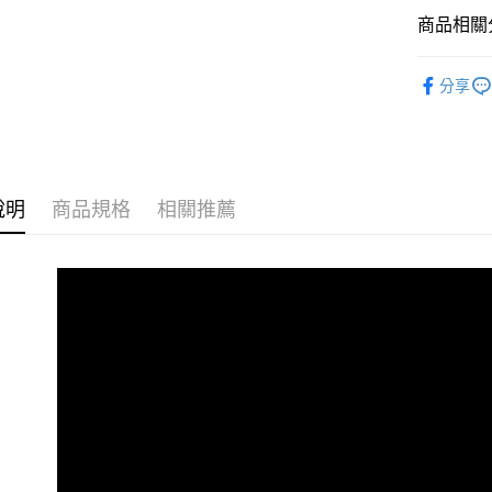
匯豐（
悠遊付
商品相關分
聯邦商
元大商
ATM付款
♦ 瑞士 Sp
玉山商
分享
台新國
🍳 依產
台灣樂
鍋
運送方式
嚴選品牌
新竹貨運
☕ 依功能
每筆NT$1
說明
商品規格
相關推薦
☕ 依功能