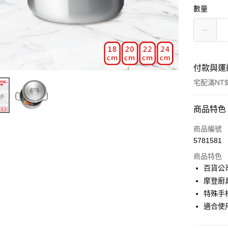
數量
付款與運
宅配滿NT$
付款方式
商品特色
信用卡一
商品編號
5781581
信用卡分
商品特色
3 期 
百貨公
合作金
摩登廚
LINE Pay
華南商
特殊手
Apple Pay
上海商
適合使
國泰世
街口支付
臺灣中