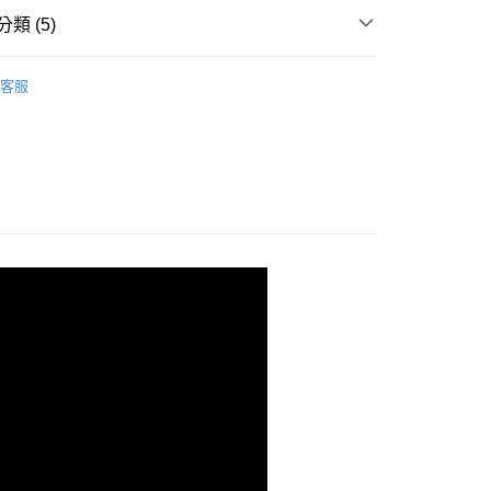
台灣）商業銀行
華泰商業銀行
類 (5)
業銀行
遠東國際商業銀行
業銀行
永豐商業銀行
ring 瑞蓮鍋
業銀行
星展（台灣）商業銀行
客服
際商業銀行
中國信託商業銀行
品分類 | 鍋具、料理鏟、刀具、砧板、廚房電器、清
湯
天信用卡公司
分類 | 電磁爐、燉煮、不沾、不鏽鋼
電磁爐適用
50，滿NT$4,000(含以上)免運費
分類 | 電磁爐、燉煮、不沾、不鏽鋼
煮、燉、燜