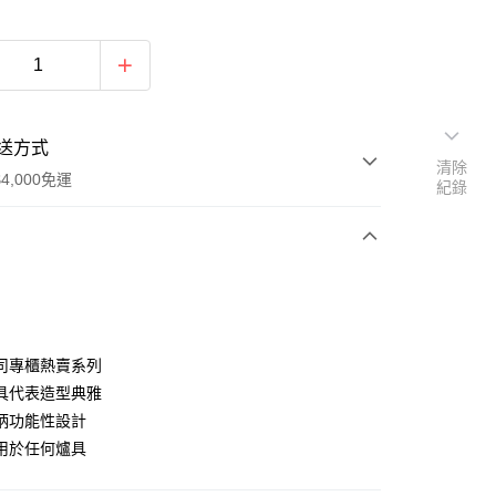
送方式
清除
4,000免運
紀錄
次付款
期付款
0 利率 每期
NT$3,066
21家銀行
司專櫃熱賣系列
庫商業銀行
第一商業銀行
具代表造型典雅
業銀行
彰化商業銀行
柄功能性設計
業儲蓄銀行
台北富邦商業銀行
用於任何爐具
華商業銀行
兆豐國際商業銀行
小企業銀行
台中商業銀行