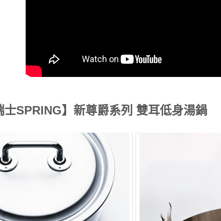
瑞士SPRING】新尊爵系列 雙耳低身湯鍋