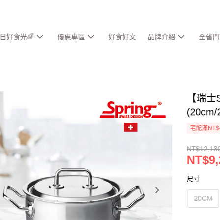
春日好食光🌈
優惠專區
好食好文
品牌介紹
全省門
【瑞士
(20cm
宅配滿NT$
NT$12,13
NT$9,
尺寸
20CM