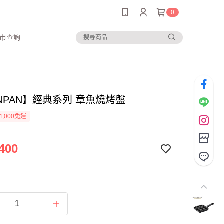
0
市查詢
NPAN】經典系列 章魚燒烤盤
4,000免運
400