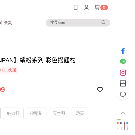
0
市查詢
NPAN】繽紛系列 彩色撈麵杓
4,000免運
99
魅力紅
神秘紫
天空藍
艷黃