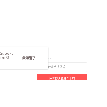
 cookie
kie 聲明
我知道了
官方APP
免費傳送載點至手機
本站最佳瀏覽環境請使用 Google Chrome、Firefox 或 Edge 以上版本