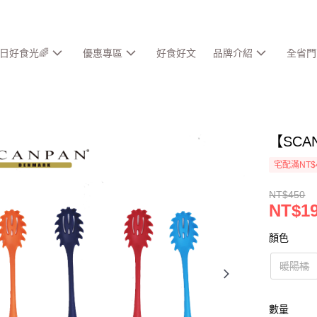
春日好食光🌈
優惠專區
好食好文
品牌介紹
全省門
【SCA
宅配滿NT$
NT$450
NT$1
顏色
暖陽橘
數量