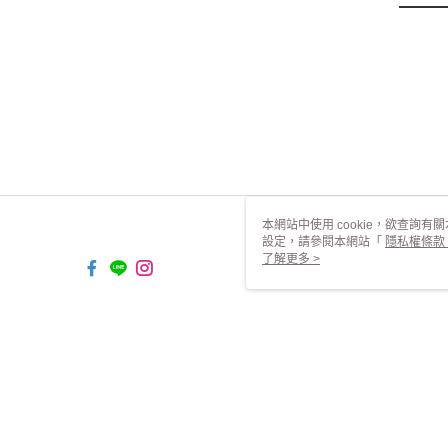
本網站中使用 cookie，欲查詢有關
設定，請參閱本網站「
隱私權條款
使用 cookie。
了解更多 >
TYO-TW-MWEBG132 Web2.0 Defa
© 2026 by 均岱有限公司