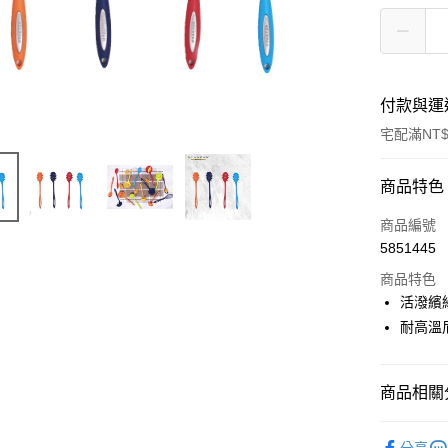
付款與運
宅配滿NT$
付款方式
商品特色
信用卡一
商品編號
5851445
信用卡分
商品特色
3 期 
活潑繽
合作金
耐高溫
LINE Pay
華南商
Apple Pay
上海商
國泰世
商品相關分
街口支付
臺灣中
匯豐（
♦ 丹麥 SC
悠遊付