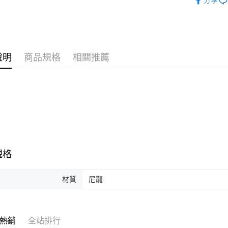
分享
聯邦商
🍳 依產
元大商
ATM付款
具／小五金
玉山商
台新國
台灣樂
運送方式
說明
商品規格
相關推薦
新竹貨運
每筆NT$1
規格
材質
尼龍
熱銷
全站排行