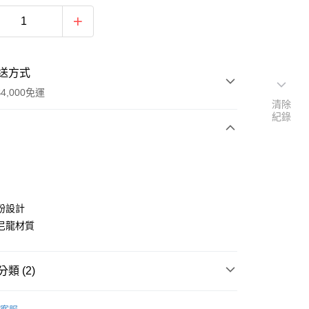
送方式
4,000免運
清除
紀錄
次付款
期付款
0 利率 每期
NT$66
21家銀行
紛設計
庫商業銀行
第一商業銀行
尼龍材質
業銀行
彰化商業銀行
業儲蓄銀行
台北富邦商業銀行
華商業銀行
兆豐國際商業銀行
類 (2)
小企業銀行
台中商業銀行
台灣）商業銀行
華泰商業銀行
ANPAN 思康鍋
Scanpan 廚房用品