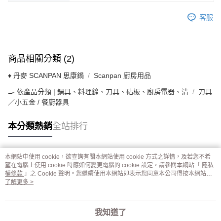
客服
商品相關分類 (2)
♦ 丹麥 SCANPAN 思康鍋
Scanpan 廚房用品
🍳 依產品分類 | 鍋具、料理鏟、刀具、砧板、廚房電器、清
刀具
／小五金 / 餐廚器具
本分類熱銷
全站排行
本網站中使用 cookie，欲查詢有關本網站使用 cookie 方式之詳情，及若您不希
熱門標籤
望在電腦上使用 cookie 時應如何變更電腦的 cookie 設定，請參閱本網站「
隱私
權條款
」之 Cookie 聲明。您繼續使用本網站即表示您同意本公司得按本網站使
用條款之 Cookie 聲明使用 cookie。
了解更多 >
我知道了