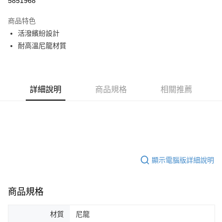
5851968
3 期 0 利率 每期
NT$66
21家銀行
商品特色
合作金庫商業銀行
第一商業銀行
LINE Pay
活潑繽紛設計
華南商業銀行
彰化商業銀行
耐高溫尼龍材質
Apple Pay
上海商業儲蓄銀行
台北富邦商業銀行
國泰世華商業銀行
兆豐國際商業銀行
街口支付
臺灣中小企業銀行
台中商業銀行
匯豐（台灣）商業銀行
華泰商業銀行
悠遊付
聯邦商業銀行
遠東國際商業銀行
詳細說明
商品規格
相關推薦
元大商業銀行
永豐商業銀行
ATM付款
玉山商業銀行
星展（台灣）商業銀行
台新國際商業銀行
中國信託商業銀行
運送方式
台灣樂天信用卡公司
新竹貨運
每筆NT$150，滿NT$4,000(含以上)免運費
顯示電腦版詳細說明
商品規格
材質
尼龍