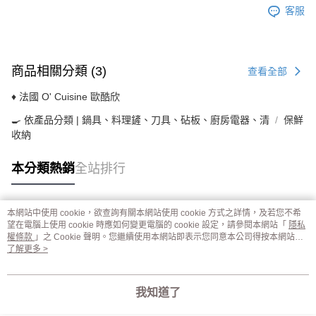
客服
商品相關分類 (3)
查看全部
♦ 法國 O' Cuisine 歐酷欣
🍳 依產品分類 | 鍋具、料理鏟、刀具、砧板、廚房電器、清
保鮮
收納
本分類熱銷
全站排行
本網站中使用 cookie，欲查詢有關本網站使用 cookie 方式之詳情，及若您不希
熱門標籤
望在電腦上使用 cookie 時應如何變更電腦的 cookie 設定，請參閱本網站「
隱私
權條款
」之 Cookie 聲明。您繼續使用本網站即表示您同意本公司得按本網站使
用條款之 Cookie 聲明使用 cookie。
了解更多 >
我知道了