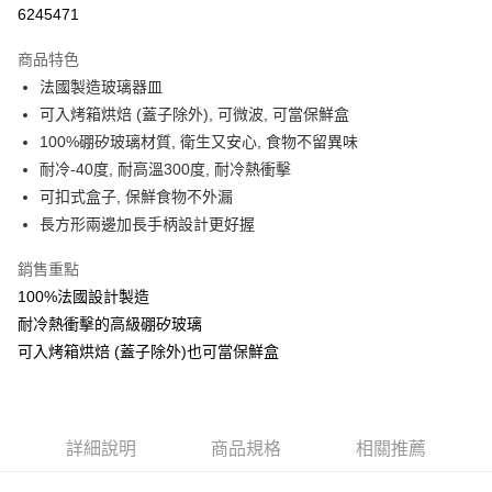
信用卡分期付款
6245471
3 期 0 利率 每期
NT$196
21家銀行
商品特色
合作金庫商業銀行
第一商業銀行
LINE Pay
法國製造玻璃器皿
華南商業銀行
彰化商業銀行
可入烤箱烘焙 (蓋子除外), 可微波, 可當保鮮盒
Apple Pay
上海商業儲蓄銀行
台北富邦商業銀行
國泰世華商業銀行
兆豐國際商業銀行
100%硼矽玻璃材質, 衛生又安心, 食物不留異味
街口支付
臺灣中小企業銀行
台中商業銀行
耐冷-40度, 耐高溫300度, 耐冷熱衝擊
匯豐（台灣）商業銀行
華泰商業銀行
可扣式盒子, 保鮮食物不外漏
悠遊付
聯邦商業銀行
遠東國際商業銀行
長方形兩邊加長手柄設計更好握
元大商業銀行
永豐商業銀行
ATM付款
玉山商業銀行
星展（台灣）商業銀行
銷售重點
台新國際商業銀行
中國信託商業銀行
運送方式
100%法國設計製造
台灣樂天信用卡公司
耐冷熱衝擊的高級硼矽玻璃
新竹貨運
可入烤箱烘焙 (蓋子除外)也可當保鮮盒
每筆NT$150，滿NT$4,000(含以上)免運費
詳細說明
商品規格
相關推薦