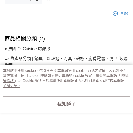
客服
商品相關分類 (2)
♦ 法國 O' Cuisine 歐酷欣
🍳 依產品分類 | 鍋具、料理鏟、刀具、砧板、廚房電器、清
玻璃
器皿
本網站中使用 cookie，欲查詢有關本網站使用 cookie 方式之詳情，及若您不希
望在電腦上使用 cookie 時應如何變更電腦的 cookie 設定，請參閱本網站「
隱私
本分類熱銷
全站排行
權條款
」之 Cookie 聲明。您繼續使用本網站即表示您同意本公司得按本網站使
用條款之 Cookie 聲明使用 cookie。
了解更多 >
熱門標籤
我知道了