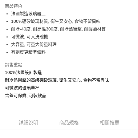
商品特色
合作金庫商業銀行
第一商業銀行
LINE Pay
法國製造玻璃器皿
華南商業銀行
彰化商業銀行
100%硼矽玻璃材質, 衛生又安心, 食物不留異味
Apple Pay
上海商業儲蓄銀行
台北富邦商業銀行
國泰世華商業銀行
兆豐國際商業銀行
耐冷-40度, 耐高溫300度, 耐冷熱衝擊, 耐酸鹼材質
街口支付
臺灣中小企業銀行
台中商業銀行
可微波, 可入洗碗機
匯豐（台灣）商業銀行
華泰商業銀行
大容量, 可量大份量料理
悠遊付
聯邦商業銀行
遠東國際商業銀行
有刻度更精準備料
元大商業銀行
永豐商業銀行
ATM付款
玉山商業銀行
星展（台灣）商業銀行
銷售重點
台新國際商業銀行
中國信託商業銀行
運送方式
100%法國設計製造
台灣樂天信用卡公司
耐冷熱衝擊的高級硼矽玻璃, 衛生又安心, 食物不留異味
新竹貨運
可微波的玻璃量杯
每筆NT$150，滿NT$4,000(含以上)免運費
含蓋可保鮮, 可裝飲品
詳細說明
商品規格
相關推薦