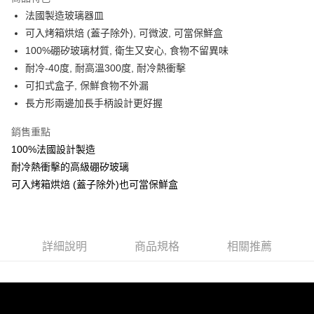
合作金庫商業銀行
第一商業銀行
LINE Pay
法國製造玻璃器皿
華南商業銀行
彰化商業銀行
可入烤箱烘焙 (蓋子除外), 可微波, 可當保鮮盒
Apple Pay
上海商業儲蓄銀行
台北富邦商業銀行
國泰世華商業銀行
兆豐國際商業銀行
100%硼矽玻璃材質, 衛生又安心, 食物不留異味
街口支付
臺灣中小企業銀行
台中商業銀行
耐冷-40度, 耐高溫300度, 耐冷熱衝擊
匯豐（台灣）商業銀行
華泰商業銀行
可扣式盒子, 保鮮食物不外漏
悠遊付
聯邦商業銀行
遠東國際商業銀行
長方形兩邊加長手柄設計更好握
元大商業銀行
永豐商業銀行
ATM付款
玉山商業銀行
星展（台灣）商業銀行
銷售重點
台新國際商業銀行
中國信託商業銀行
運送方式
100%法國設計製造
台灣樂天信用卡公司
耐冷熱衝擊的高級硼矽玻璃
新竹貨運
可入烤箱烘焙 (蓋子除外)也可當保鮮盒
每筆NT$150，滿NT$4,000(含以上)免運費
詳細說明
商品規格
相關推薦