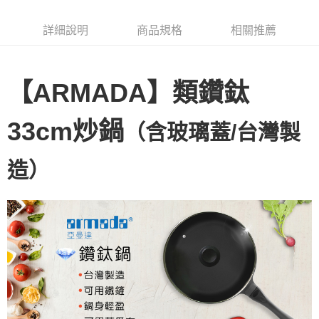
詳細說明
商品規格
相關推薦
【ARMADA】類鑽鈦
33cm炒鍋
（含玻璃蓋/台灣製
造）