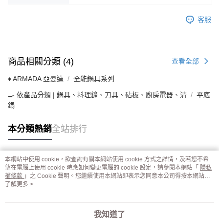
客服
商品相關分類 (4)
查看全部
♦ ARMADA 亞曼達
全能鍋具系列
🍳 依產品分類 | 鍋具、料理鏟、刀具、砧板、廚房電器、清
平底
鍋
本分類熱銷
全站排行
本網站中使用 cookie，欲查詢有關本網站使用 cookie 方式之詳情，及若您不希
熱門標籤
望在電腦上使用 cookie 時應如何變更電腦的 cookie 設定，請參閱本網站「
隱私
權條款
」之 Cookie 聲明。您繼續使用本網站即表示您同意本公司得按本網站使
用條款之 Cookie 聲明使用 cookie。
了解更多 >
我知道了