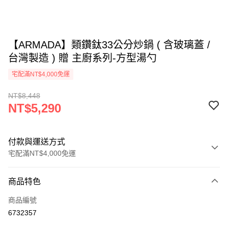
【ARMADA】類鑽鈦33公分炒鍋 ( 含玻璃蓋 /
台灣製造 ) 贈 主廚系列-方型湯勺
宅配滿NT$4,000免運
NT$8,448
NT$5,290
付款與運送方式
宅配滿NT$4,000免運
付款方式
商品特色
信用卡一次付款
商品編號
信用卡分期付款
6732357
3 期 0 利率 每期
NT$1,763
21家銀行