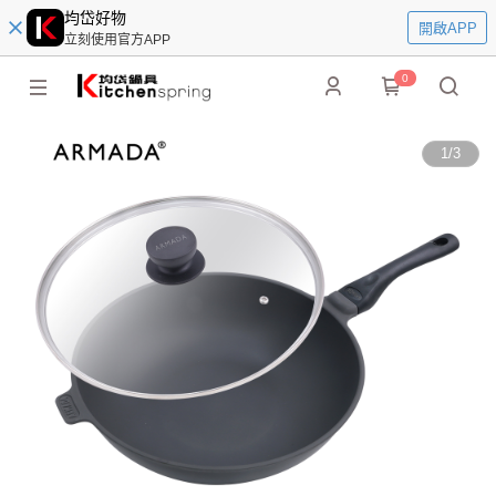
均岱好物
開啟APP
立刻使用官方APP
0
1
/
3