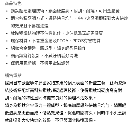
商品特色
合作金庫商業銀行
第一商業銀行
LINE Pay
鑽鈦超硬處理技術，鍋面硬度高，耐刮、耐燒，可用金屬鏟
華南商業銀行
彰化商業銀行
適合各種烹調方式，導熱快且均勻，中小火烹調即達到大火快炒
Apple Pay
上海商業儲蓄銀行
台北富邦商業銀行
國泰世華商業銀行
兆豐國際商業銀行
的效果且不易起油煙
街口支付
臺灣中小企業銀行
台中商業銀行
鈦陶瓷燒結物理不沾性能佳，少油低溫烹調更健康
匯豐（台灣）商業銀行
華泰商業銀行
環保材質，不含重金屬及PFOA、PFOS有害物質
悠遊付
聯邦商業銀行
遠東國際商業銀行
鋁鈦合金鑄造一體成型，鍋身輕盈易操作
元大商業銀行
永豐商業銀行
ATM付款
鍋內無鉚釘設計，不藏汙納垢好清洗
玉山商業銀行
星展（台灣）商業銀行
僅適用瓦斯爐，不適用電磁爐等
台新國際商業銀行
中國信託商業銀行
運送方式
台灣樂天信用卡公司
銷售重點
新竹貨運
採用目前歐盟等先進國家指定用於鍋具表面的新型工藝－鈦陶瓷燒
每筆NT$150，滿NT$4,000(含以上)免運費
結技術搭配新高科技鑽鈦超硬處理技術，使得鑽鈦鍋硬度高有耐
刮、耐燒的特性且同時擁有良好的物理不沾效果。
鍋身為鋁鈦合金重力一體成型，鍋底加厚導熱快速且均勻，鍋面經
低溫高壓脈衝而成，儲熱效果佳、保溫時間持久，同時中小火烹調
就能達到大火快炒的效果，不但節源省時還環保。