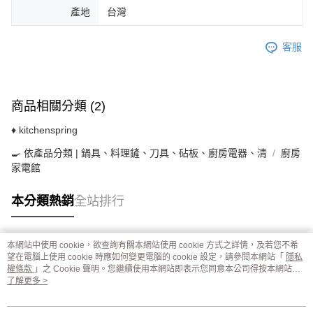
產地
台灣
客服
商品相關分類 (2)
♦ kitchenspring
🍳 依產品分類 | 鍋具、料理鏟、刀具、砧板、廚房電器、清
廚房
家電館
本分類熱銷
全站排行
本網站中使用 cookie，欲查詢有關本網站使用 cookie 方式之詳情，及若您不希
熱門標籤
望在電腦上使用 cookie 時應如何變更電腦的 cookie 設定，請參閱本網站「
隱私
權條款
」之 Cookie 聲明。您繼續使用本網站即表示您同意本公司得按本網站使
用條款之 Cookie 聲明使用 cookie。
了解更多 >