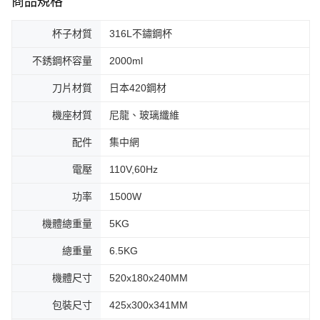
商品規格
杯子材質
316L不鏽鋼杯
不銹鋼杯容量
2000ml
刀片材質
日本420鋼材
機座材質
尼龍、玻璃纖維
配件
集中網
電壓
110V,60Hz
功率
1500W
機體總重量
5KG
總重量
6.5KG
機體尺寸
520x180x240MM
包裝尺寸
425x300x341MM