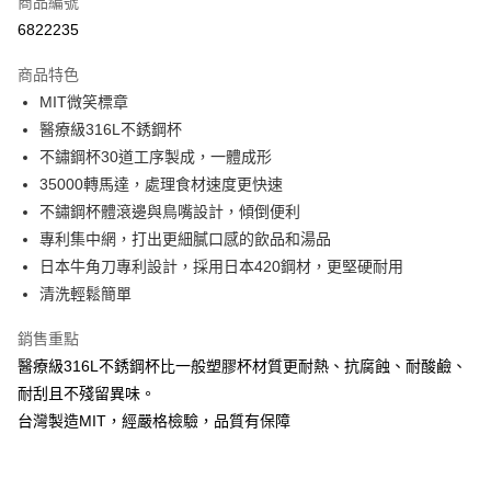
商品編號
信用卡分期付款
6822235
3 期 0 利率 每期
NT$6,660
21家銀行
商品特色
合作金庫商業銀行
第一商業銀行
LINE Pay
MIT微笑標章
華南商業銀行
彰化商業銀行
醫療級316L不銹鋼杯
Apple Pay
上海商業儲蓄銀行
台北富邦商業銀行
國泰世華商業銀行
兆豐國際商業銀行
不鏽鋼杯30道工序製成，一體成形
街口支付
臺灣中小企業銀行
台中商業銀行
35000轉馬達，處理食材速度更快速
匯豐（台灣）商業銀行
華泰商業銀行
不鏽鋼杯體滾邊與鳥嘴設計，傾倒便利
悠遊付
聯邦商業銀行
遠東國際商業銀行
專利集中網，打出更細膩口感的飲品和湯品
元大商業銀行
永豐商業銀行
ATM付款
日本牛角刀專利設計，採用日本420鋼材，更堅硬耐用
玉山商業銀行
星展（台灣）商業銀行
清洗輕鬆簡單
台新國際商業銀行
中國信託商業銀行
運送方式
台灣樂天信用卡公司
銷售重點
新竹貨運
醫療級316L不銹鋼杯比一般塑膠杯材質更耐熱、抗腐蝕、耐酸鹼、
每筆NT$150，滿NT$4,000(含以上)免運費
耐刮且不殘留異味。
台灣製造MIT，經嚴格檢驗，品質有保障