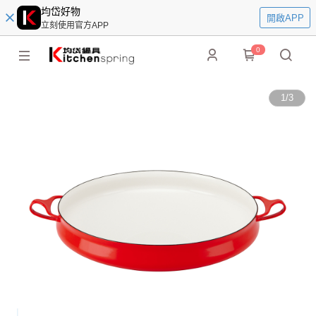
均岱好物
開啟APP
立刻使用官方APP
0
1
/
3