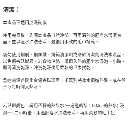
清潔：
本產品不適用於洗碗機
使用完畢後，先讓本產品自然冷卻，再用溫熱的肥皂水清潔表
面，並以溫水沖洗乾淨，最後用柔軟的毛巾拭乾。
切勿使用鋼刷、鋼絲絨、烤箱清潔劑或磨砂清潔劑清洗本產品，
以免傷害琺瑯層。若食物沾黏，請倒入熱的肥皂水浸泡一小時，
即可清洗乾淨，沖洗乾淨後用柔軟的毛巾拭乾。
急速的溫差變化會傷害琺瑯層，千萬別將冰水倒進熱盤，或在盤
子冰冷時倒入熱水。
若琺瑯變色，請用稀釋的熱醋水
一湯匙的醋：500c
的熱水
浸
(
c
)
泡一
二小時後，用溫肥皂水清洗乾淨，再用柔軟的毛巾拭
~