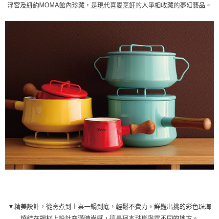
浮宮及紐約MOMA館內珍藏，是現代喜愛烹飪的人爭相收藏的夢幻藝品。
▼精美設計，從烹煮到上桌一鍋到底，輕鬆不費力。鮮豔出挑的彩色琺瑯
燒結在鋼材上設計充滿時尚感，這是珂本琺瑯與眾不同的地方。