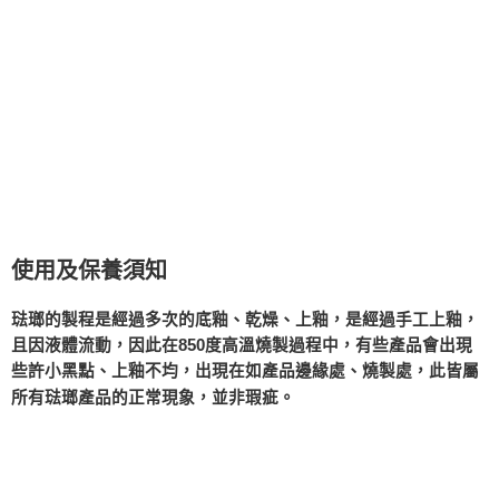
使用及保養須知
琺瑯的製程是經過多次的底釉、乾燥、上釉，是經過手工上釉，
且因液體流動，因此在850度高溫燒製過程中，有些產品會出現
些許小黑點、上釉不均，出現在如產品邊緣處、燒製處，此皆屬
所有琺瑯產品的正常現象，並非瑕疵。