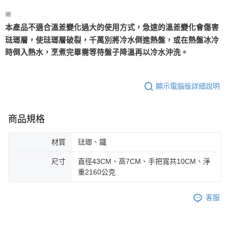
※
本產品不適合溫差變化過大的使用方式，急速的溫差變化會傷害
琺瑯層，使琺瑯層破裂，千萬別將冷水倒進熱盤，或在熱盤冰冷
時倒入熱水，烹煮完畢需等待盤子降溫再以冷水沖洗。
顯示電腦版詳細說明
商品規格
材質
琺瑯、鐵
尺寸
直徑43CM、高7CM、手把寬共10CM、淨
重2160公克
客服