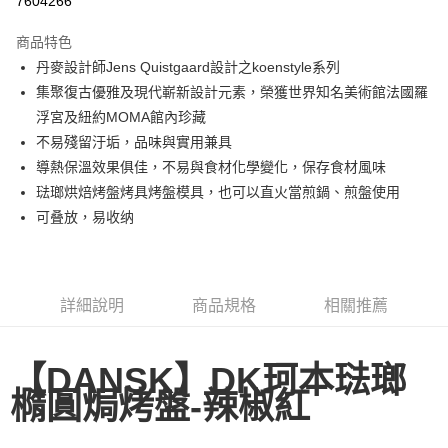
7604266
3 期 0 利率 每期
NT$1,250
21家銀行
商品特色
合作金庫商業銀行
第一商業銀行
LINE Pay
丹麥設計師Jens Quistgaard設計之koenstyle系列
華南商業銀行
彰化商業銀行
集聚復古優雅及現代嶄新設計元素，榮獲世界知名美術館法國羅
Apple Pay
上海商業儲蓄銀行
台北富邦商業銀行
國泰世華商業銀行
兆豐國際商業銀行
浮宮及紐約MOMA館內珍藏
街口支付
臺灣中小企業銀行
台中商業銀行
不易殘留汙垢，品味與實用兼具
匯豐（台灣）商業銀行
華泰商業銀行
導熱保溫效果俱佳，不易與食材化學變化，保存食材風味
悠遊付
聯邦商業銀行
遠東國際商業銀行
琺瑯烘焙烤盤烤具烤盤模具，也可以直火當煎鍋、煎盤使用
元大商業銀行
永豐商業銀行
ATM付款
可叠放，易收纳
玉山商業銀行
星展（台灣）商業銀行
台新國際商業銀行
中國信託商業銀行
運送方式
台灣樂天信用卡公司
新竹貨運
詳細說明
商品規格
相關推薦
每筆NT$150，滿NT$4,000(含以上)免運費
【DANSK】
DK珂本琺瑯
橢圓焗烤盤-辣椒紅