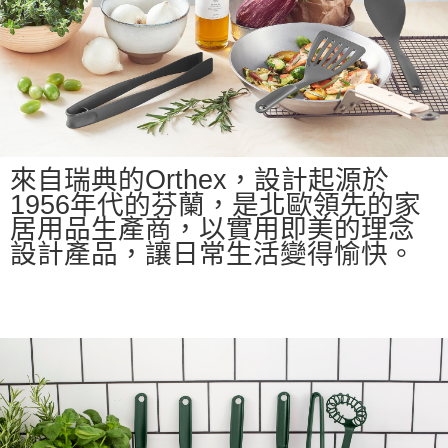
來自瑞典的
Orthex
，設計起源於
1956
年代的
芬蘭
，
是北歐領先的家
居用品生產商，以實用即美的理念
設計產品，讓日常生活變得愉快。