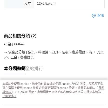
尺寸
12x6.5x4cm
客服
商品相關分類 (2)
♦ 瑞典 Orthex
🍳 依產品分類 | 鍋具、料理鏟、刀具、砧板、廚房電器、清
刀具
／小五金 / 餐廚器具
本分類熱銷
全站排行
本網站中使用 cookie，欲查詢有關本網站使用 cookie 方式之詳情，及若您不希
熱門標籤
望在電腦上使用 cookie 時應如何變更電腦的 cookie 設定，請參閱本網站「
隱私
權條款
」之 Cookie 聲明。您繼續使用本網站即表示您同意本公司得按本網站使
用條款之 Cookie 聲明使用 cookie。
了解更多 >