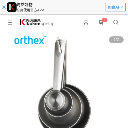
均岱好物
開啟APP
立刻使用官方APP
0
1
/
2