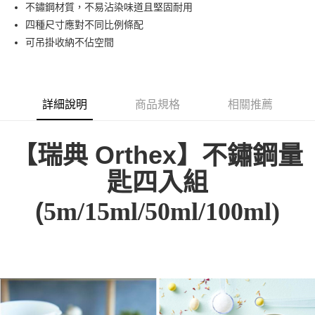
LINE Pay
不鏽鋼材質，不易沾染味道且堅固耐用
華南商業銀行
彰化商業銀行
四種尺寸應對不同比例條配
Apple Pay
上海商業儲蓄銀行
台北富邦商業銀行
國泰世華商業銀行
兆豐國際商業銀行
可吊掛收納不佔空間
街口支付
臺灣中小企業銀行
台中商業銀行
匯豐（台灣）商業銀行
華泰商業銀行
悠遊付
聯邦商業銀行
遠東國際商業銀行
元大商業銀行
永豐商業銀行
詳細說明
商品規格
相關推薦
ATM付款
玉山商業銀行
星展（台灣）商業銀行
台新國際商業銀行
中國信託商業銀行
運送方式
台灣樂天信用卡公司
【瑞典 Orthex】
不鏽鋼量
新竹貨運
匙四入組
每筆NT$150，滿NT$4,000(含以上)免運費
(
5m/15ml/50ml/100ml)