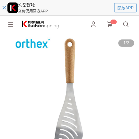
均岱好物
開啟APP
立刻使用官方APP
0
1
/
2