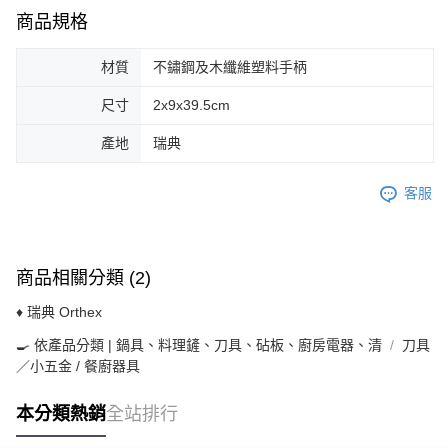
商品規格
材質
不鏽鋼及木纖維塑料手柄
尺寸
2x9x39.5cm
產地
瑞典
客服
商品相關分類 (2)
♦ 瑞典 Orthex
🍳 依產品分類 | 鍋具、料理鏟、刀具、砧板、廚房電器、清
刀具
／小五金 / 餐廚器具
本分類熱銷
全站排行