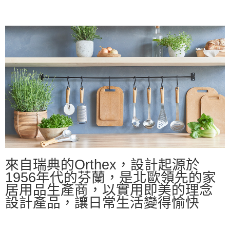
來自瑞典的
Orthex
，設計起源於
1956
年代的
芬蘭
，
是北歐領先的家
居用品生產商，以實用即美的理念
設計產品，讓日常生活變得愉快