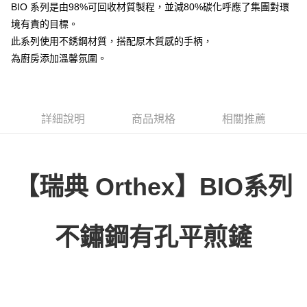
LINE Pay
BIO 系列是由98%可回收材質製程，並減80%碳化呼應了集團對環
華南商業銀行
彰化商業銀行
境有責的目標。
Apple Pay
上海商業儲蓄銀行
台北富邦商業銀行
國泰世華商業銀行
兆豐國際商業銀行
此系列使用不銹鋼材質，搭配原木質感的手柄，
街口支付
臺灣中小企業銀行
台中商業銀行
為廚房添加溫馨氛圍。
匯豐（台灣）商業銀行
華泰商業銀行
悠遊付
聯邦商業銀行
遠東國際商業銀行
元大商業銀行
永豐商業銀行
ATM付款
玉山商業銀行
星展（台灣）商業銀行
詳細說明
商品規格
相關推薦
台新國際商業銀行
中國信託商業銀行
運送方式
台灣樂天信用卡公司
新竹貨運
每筆NT$150，滿NT$4,000(含以上)免運費
【瑞典 Orthex】BIO系列
不鏽鋼
有孔平煎鏟