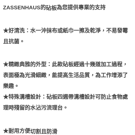
ZASSENHAUS的
為您提供專業的支持
砧板
★好清洗：水一沖抹布或紙巾一擦及乾淨，不易發霉
且抗菌。
★精緻典雅的外型：此款砧板經過十幾道加工過程，
表面極為光滑細緻，能提高生活品質，
為工作增添了
樂趣。
★特殊溝槽設計：砧板四週帶溝槽設計可防止食物處
理時殘留的水沾污流理台。
切割且防滑
★耐用方便