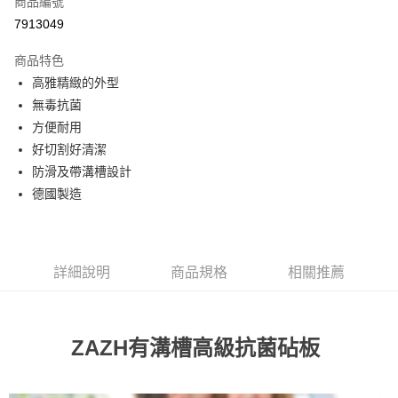
商品編號
信用卡分期付款
7913049
3 期 0 利率 每期
NT$1,013
21家銀行
商品特色
合作金庫商業銀行
第一商業銀行
LINE Pay
高雅精緻的外型
華南商業銀行
彰化商業銀行
無毒抗菌
Apple Pay
上海商業儲蓄銀行
台北富邦商業銀行
國泰世華商業銀行
兆豐國際商業銀行
方便耐用
街口支付
臺灣中小企業銀行
台中商業銀行
好切割好清潔
匯豐（台灣）商業銀行
華泰商業銀行
防滑及帶溝槽設計
悠遊付
聯邦商業銀行
遠東國際商業銀行
德國製造
元大商業銀行
永豐商業銀行
ATM付款
玉山商業銀行
星展（台灣）商業銀行
台新國際商業銀行
中國信託商業銀行
運送方式
台灣樂天信用卡公司
詳細說明
商品規格
相關推薦
新竹貨運
每筆NT$150，滿NT$4,000(含以上)免運費
ZAZH有溝槽高級抗菌砧板