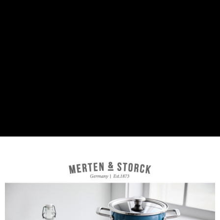
３．收到繳費通知簡訊後14天內，點擊此簡訊中的連結，可透過四大超商／
ATM／網路銀行／等多元方式進行付款，方視為交易完成。
※ 請注意：結帳手續完成當下不需立刻繳費，但若您需要取消訂單，請聯絡
購買商品的店家。未經商家同意取消之訂單仍視為有效，需透過AFTEE先享
後付繳納相關費用。
※ 交易是否成功請以「AFTEE先享後付 」之結帳頁面顯示為準，若有關於
是否繳費成功／繳費後需取消欲退款等相關疑問，請聯繫「AFTEE先享後付
客戶支援中心」
https://netprotections.freshdesk.com/support/home
【注意事項】
１．透過由恩沛科技股份有限公司提供之「AFTEE先享後付」服務完成之交
易，需依本服務之必要範圍內提供個人資料，並將交易相關給付款項請求債
權轉讓予恩沛科技股份有限公司。
２．關於個人資料處理事宜，請瀏覽以下網址：
https://aftee.tw/terms/#terms3
３．未成年的使用者請事先徵得法定代理人或監護人之同意方可使用
「AFTEE先享後付」，若未經同意申辦者引起之損失，本公司不負相關責
任。
４．使用「AFTEE先享後付」時，將依據個別帳號之用戶狀況，依本公司即
時審查核予不同之上限額度；若仍有額度不足之情形，本公司將視審查結果
請求用戶進行身份認證。
５．嚴禁一人註冊多個帳號或使用他人資訊註冊。若發現惡意使用之情形，
恩沛科技股份有限公司將有權停止該用戶之使用額度並採取法律行動。