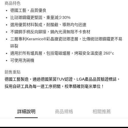
商品特色
合作金庫商業銀行
第一商業銀行
LINE Pay
德國工藝，品質優良
華南商業銀行
彰化商業銀行
比琺瑯鑄鐵更堅固、重量減少30%
Apple Pay
上海商業儲蓄銀行
台北富邦商業銀行
國泰世華商業銀行
兆豐國際商業銀行
選用優質材料製成，耐酸鹼、導熱均勻迅速
街口支付
臺灣中小企業銀行
台中商業銀行
不鏽鋼手柄反向鉚接，鍋內光滑無阻不卡食材
匯豐（台灣）商業銀行
華泰商業銀行
三層專利Keramico®彩晶搪瓷琺瑯塗層，比傳統琺瑯鑄鐵更不易
悠遊付
聯邦商業銀行
遠東國際商業銀行
碎裂
元大商業銀行
永豐商業銀行
Google Pay
適用於所有爐具層，包括電磁爐層，烤箱安全溫度達 260°c
玉山商業銀行
星展（台灣）商業銀行
可使用洗碗機
台新國際商業銀行
中國信託商業銀行
AFTEE先享後付
台灣樂天信用卡公司
相關說明
銷售重點
【關於「AFTEE先享後付」】
ATM付款
德國工藝製造，通過德國萊茵TUV認證、LGA產品品質驗證標誌，
AFTEE先享後付是「在收到商品之後才付款」的支付方式。 讓您購物簡單
便利好安心！
採用自研工具為每一道工序把關，校準精確到毫米單位！
１．簡單：不需註冊會員、不需綁卡、不需儲值。
運送方式
２．便利：只要手機號碼，簡訊認證，即可結帳。
３．安心：先確認商品／服務後，再付款。
新竹貨運
每筆NT$150，滿NT$4,000(含以上)免運費
【「AFTEE先享後付」結帳流程】
詳細說明
商品規格
相關推薦
１．於結帳方式選擇「AFTEE先享後付」後，將跳轉至「AFTEE先享後付」
結帳頁面，進行簡訊認證並確認金額後，即可完成結帳。
２．訂單成立數日內，您將收到繳費通知簡訊。