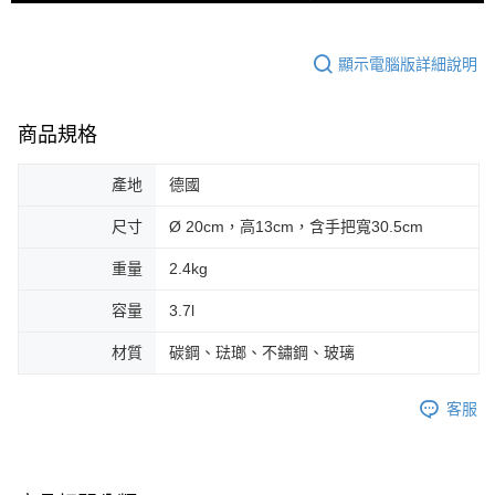
顯示電腦版詳細說明
商品規格
產地
德國
尺寸
Ø 20cm，高13cm，含手把寬30.5cm
重量
2.4kg
容量
3.7l
材質
碳鋼、琺瑯、不鏽鋼、玻璃
客服