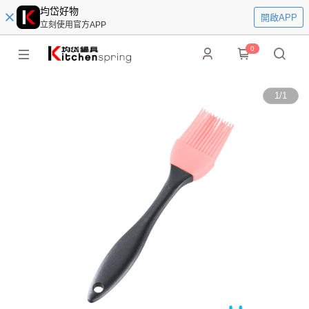
均岱好物
開啟APP
立刻使用官方APP
0
1
/
1