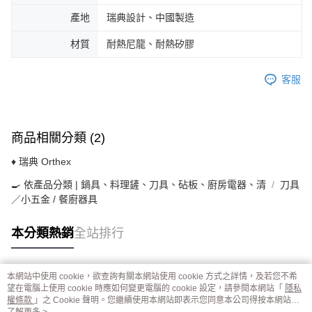
產地
瑞典設計、中國製造
材質
耐熱尼龍、耐熱矽膠
客服
商品相關分類 (2)
♦ 瑞典 Orthex
🍳 依產品分類 | 鍋具、料理鏟、刀具、砧板、廚房電器、清
刀具
／小五金 / 餐廚器具
本分類熱銷
全站排行
本網站中使用 cookie，欲查詢有關本網站使用 cookie 方式之詳情，及若您不希
熱門標籤
望在電腦上使用 cookie 時應如何變更電腦的 cookie 設定，請參閱本網站「
隱私
權條款
」之 Cookie 聲明。您繼續使用本網站即表示您同意本公司得按本網站使