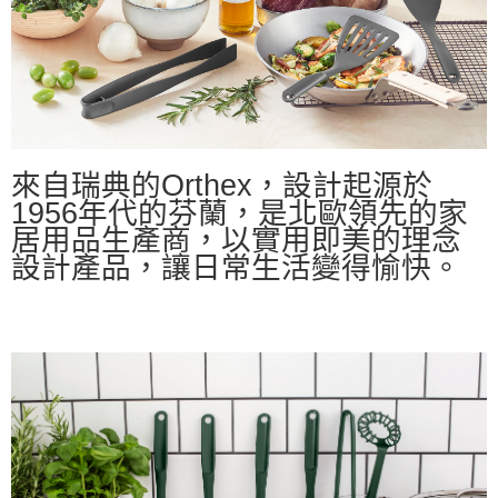
來自瑞典的
Orthex
，設計起源於
1956
年代的
芬蘭
，
是北歐領先的家
居用品生產商，以實用即美的理念
設計產品，讓日常生活變得愉快。