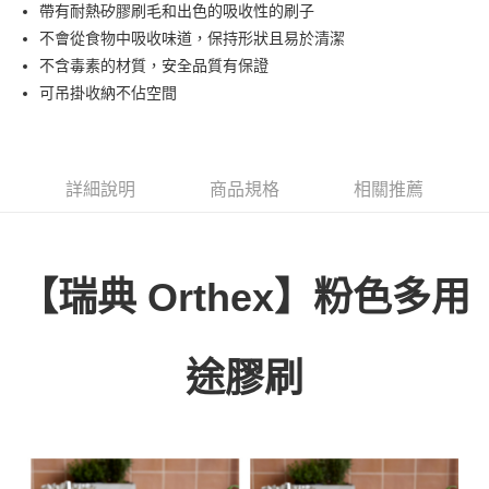
LINE Pay
帶有耐熱矽膠刷毛和出色的吸收性的刷子
華南商業銀行
彰化商業銀行
不會從食物中吸收味道，保持形狀且易於清潔
Apple Pay
上海商業儲蓄銀行
台北富邦商業銀行
國泰世華商業銀行
兆豐國際商業銀行
不含毒素的材質，安全品質有保證
街口支付
臺灣中小企業銀行
台中商業銀行
可吊掛收納不佔空間
匯豐（台灣）商業銀行
華泰商業銀行
悠遊付
聯邦商業銀行
遠東國際商業銀行
元大商業銀行
永豐商業銀行
ATM付款
玉山商業銀行
星展（台灣）商業銀行
詳細說明
商品規格
相關推薦
台新國際商業銀行
中國信託商業銀行
運送方式
台灣樂天信用卡公司
新竹貨運
每筆NT$150，滿NT$4,000(含以上)免運費
【瑞典 Orthex】粉色多用
途膠刷