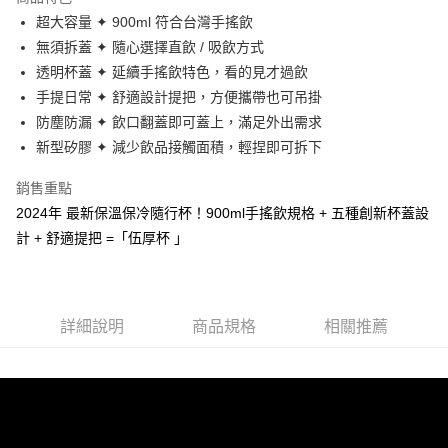
合作金庫商業銀行
第一商業銀行
LINE Pay
超大容量 ✦ 900ml 符合台灣手搖飲
華南商業銀行
彰化商業銀行
無須拆蓋 ✦ 隨心選擇直飲 / 吸飲方式
Apple Pay
上海商業儲蓄銀行
台北富邦商業銀行
國泰世華商業銀行
兆豐國際商業銀行
透明杯蓋 ✦ 延續手搖飲特色，看的見才過飲
街口支付
臺灣中小企業銀行
台中商業銀行
手提日常 ✦ 舒適設計提把，方便攜帶也可吊掛
匯豐（台灣）商業銀行
華泰商業銀行
防塵防漏 ✦ 飲口翻蓋即可蓋上，滿足外出需求
悠遊付
聯邦商業銀行
遠東國際商業銀行
新型矽膠 ✦ 減少飲品接觸面積，輕捏即可拆下
元大商業銀行
永豐商業銀行
Google Pay
玉山商業銀行
星展（台灣）商業銀行
銷售重點
台新國際商業銀行
中國信託商業銀行
全盈+PAY
2024年 最新保溫保冷隨行杯！900ml手搖飲規格 + 五種創新杯蓋設
台灣樂天信用卡公司
AFTEE先享後付
計 + 舒適提把 =「伍厚杯 」
相關說明
【關於「AFTEE先享後付」】
ATM付款
AFTEE先享後付是「在收到商品之後才付款」的支付方式。 讓您購物簡單
便利好安心！
詳細說明
商品規格
相關推薦
１．簡單：不需註冊會員、不需綁卡、不需儲值。
運送方式
２．便利：只要手機號碼，簡訊認證，即可結帳。
３．安心：先確認商品／服務後，再付款。
新竹貨運
每筆NT$150，滿NT$4,000(含以上)免運費
【「AFTEE先享後付」結帳流程】
１．於結帳方式選擇「AFTEE先享後付」後，將跳轉至「AFTEE先享後付」
迷你配件運送
結帳頁面，進行簡訊認證並確認金額後，即可完成結帳。