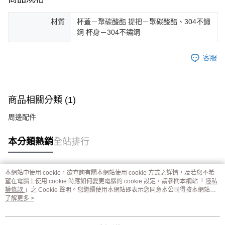
材質
杯蓋－聚碳酸酯 提把－聚碳酸酯、304不鏽
鋼 杯身－304不鏽鋼
客服
商品相關分類 (1)
周邊配件
本分類熱銷
全站排行
本網站中使用 cookie，欲查詢有關本網站使用 cookie 方式之詳情，及若您不希
熱門標籤
望在電腦上使用 cookie 時應如何變更電腦的 cookie 設定，請參閱本網站「
隱私
權條款
」之 Cookie 聲明。您繼續使用本網站即表示您同意本公司得按本網站使
用條款之 Cookie 聲明使用 cookie。
了解更多 >