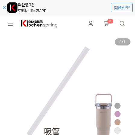
均岱好物
開啟APP
立刻使用官方APP
0
1
/
1