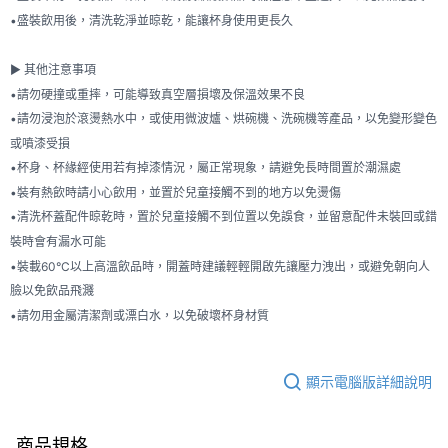
•盛裝飲用後，清洗乾淨並晾乾，能讓杯身使用更長久
​
► 其他注意事項
•請勿硬撞或重摔，可能導致真空層損壞及保溫效果不良
•請勿浸泡於滾燙熱水中，或使用微波爐、烘碗機、洗碗機等產品，以免變形變色
或噴漆受損
•杯身、杯緣經使用若有掉漆情況，屬正常現象，請避免長時間置於潮濕處
•裝有熱飲時請小心飲用，並置於兒童接觸不到的地方以免燙傷
•清洗杯蓋配件晾乾時，置於兒童接觸不到位置以免誤食，並留意配件未裝回或錯
裝時會有漏水可能
•裝載60°C以上高溫飲品時，開蓋時建議輕輕開啟先讓壓力洩出，或避免朝向人
臉以免飲品飛濺
•請勿用金屬清潔劑或漂白水，以免破壞杯身材質
顯示電腦版詳細說明
商品規格